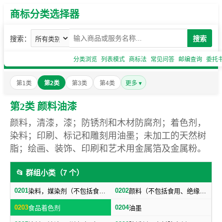
商标分类选择器
搜索：
搜索
分类浏览
列表模式
商标法
常见问答
邮编查询
委托
第1类
第2类
第3类
第4类
更多 ▾
第2类 颜料油漆
颜料，清漆，漆；防锈剂和木材防腐剂；着色剂，
染料；印刷、标记和雕刻用油墨；未加工的天然树
脂；绘画、装饰、印刷和艺术用金属箔及金属粉。
📂 群组小类（7 个）
0201
0202
染料，媒染剂（不包括食用）
颜料（不包括食用、绝缘用），画家、装饰家、印刷商和艺术家用金属箔及金属粉
0203
0204
食品着色剂
油墨