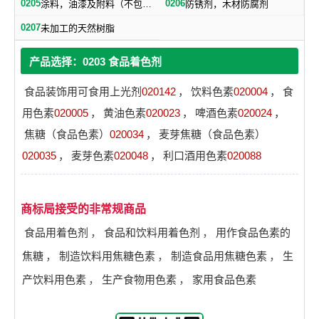
0205
0206
涂料，油漆及附料（不包括绝缘漆）
防锈剂，木材防腐剂
0207
未加工的天然树脂
产品选择：0203 食品着色剂
食品装饰用可食用上光剂
020142
，
饮料色素
020004
，
食
用色素
020005
，
黄油色素
020023
，
啤酒色素
020024
，
焦糖（食品色素）
020034
，
麦芽焦糖（食品色素）
020035
，
麦芽色素
020048
，
利口酒用色素
020088
商标局接受的非常规商品
食品用着色剂
，
食品和饮料用着色剂
，
用作食品色素的
焦糖
，
制造饮料用焦糖色素
，
制造食品用焦糖色素
，
生
产饮料用色素
，
生产食物用色素
，
家用食品色素