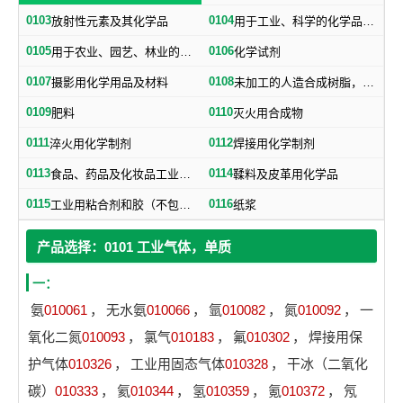
0103
0104
放射性元素及其化学品
用于工业、科学的化学品、化学制剂，不属于其他类别的产品用的化学制品
0105
0106
用于农业、园艺、林业的化学品、化学制剂
化学试剂
0107
0108
摄影用化学用品及材料
未加工的人造合成树脂，未加工塑料物质（不包括未加工的天然树脂）
0109
0110
肥料
灭火用合成物
0111
0112
淬火用化学制剂
焊接用化学制剂
0113
0114
食品、药品及化妆品工业用化学品（不包括食品用防腐盐）
鞣料及皮革用化学品
0115
0116
工业用粘合剂和胶（不包括纸用粘合剂）
纸浆
产品选择：0101 工业气体，单质
一：
氨
010061
，
无水氨
010066
，
氩
010082
，
氮
010092
，
一
氧化二氮
010093
，
氯气
010183
，
氟
010302
，
焊接用保
护气体
010326
，
工业用固态气体
010328
，
干冰（二氧化
碳）
010333
，
氦
010344
，
氢
010359
，
氪
010372
，
氖