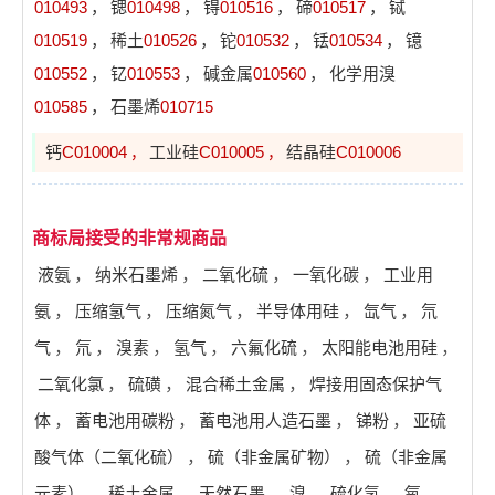
010493
，
锶
010498
，
锝
010516
，
碲
010517
，
铽
010519
，
稀土
010526
，
铊
010532
，
铥
010534
，
镱
010552
，
钇
010553
，
碱金属
010560
，
化学用溴
010585
，
石墨烯
010715
钙
C010004
工业硅
C010005
结晶硅
C010006
，
，
商标局接受的非常规商品
液氨
，
纳米石墨烯
，
二氧化硫
，
一氧化碳
，
工业用
氨
，
压缩氢气
，
压缩氮气
，
半导体用硅
，
氙气
，
氘
气
，
氘
，
溴素
，
氢气
，
六氟化硫
，
太阳能电池用硅
，
二氧化氯
，
硫磺
，
混合稀土金属
，
焊接用固态保护气
体
，
蓄电池用碳粉
，
蓄电池用人造石墨
，
锑粉
，
亚硫
酸气体（二氧化硫）
，
硫（非金属矿物）
，
硫（非金属
元素）
，
稀土金属
，
天然石墨
，
溴
，
硫化氢
，
氧
，