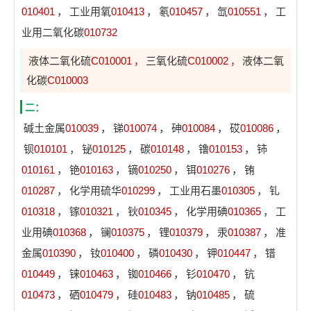
010401
，
工业用氧
010413
，
氡
010457
，
氙
010551
，
工
业用二氧化碳
010732
液体二氧化硫
C010001
三氧化硫
C010002
液体二氧
，
，
化碳
C010003
二：
碱土金属
010039
，
锑
010074
，
砷
010084
，
砹
010086
，
钡
010101
，
铋
010125
，
碳
010148
，
镥
010153
，
铈
010161
，
铯
010163
，
镝
010250
，
铒
010276
，
铕
010287
，
化学用硫华
010299
，
工业用石墨
010305
，
钆
010318
，
镓
010321
，
钬
010345
，
化学用碘
010365
，
工
业用碘
010368
，
镧
010375
，
锂
010379
，
汞
010387
，
准
金属
010390
，
钕
010400
，
磷
010430
，
钾
010447
，
镨
010449
，
铼
010463
，
铷
010466
，
钐
010470
，
钪
010473
，
硒
010479
，
硅
010483
，
钠
010485
，
硫