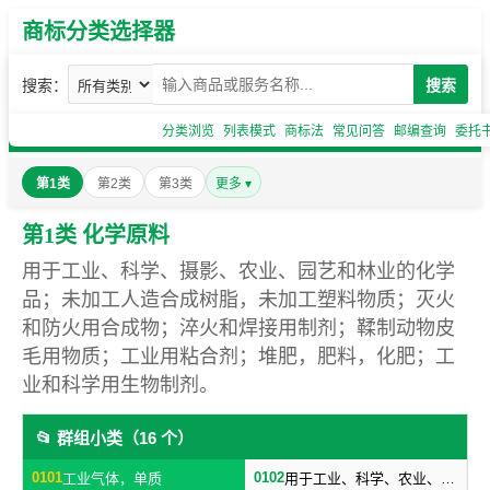
商标分类选择器
搜索：
搜索
分类浏览
列表模式
商标法
常见问答
邮编查询
委托
第1类
第2类
第3类
更多 ▾
第1类 化学原料
用于工业、科学、摄影、农业、园艺和林业的化学
品；未加工人造合成树脂，未加工塑料物质；灭火
和防火用合成物；淬火和焊接用制剂；鞣制动物皮
毛用物质；工业用粘合剂；堆肥，肥料，化肥；工
业和科学用生物制剂。
📂 群组小类（16 个）
0101
0102
工业气体，单质
用于工业、科学、农业、园艺、林业的工业化工原料