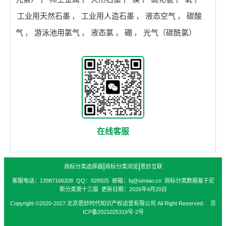
工业用天然石墨
，
工业用人造石墨
，
液态空气
，
碳酸
气
，
游泳池用氯气
，
液态氯
，
硼
，
光气（碳酰氯）
在线客服
|
|
商标分类选择器
商标分类浏览
思妙互联
客服电话：13987166208 QQ：928925 邮箱：bj@simiao.cn 商标分类数据基于尼
斯分类第十三版 更新日期：2026年4月20日
Copyright ©2020-2027 北京思妙时代知识产权运营有限公司 All Right Reserved. 京
ICP备2021025319号-2号