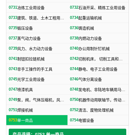
0731
0732
冶炼工业用设备
石油开采、精炼工业用设备
0733
0734
建筑、铁道、土木工程用机械
起重运输机械
0735
0736
锻压设备
铸造机械
0737
0738
蒸气动力设备
内燃动力设备
0739
0740
风力、水力动力设备
办公用制针钉机械
0741
0742
制钮扣拉链机械
切削机床， 切削工具和其他金属加工机械
0743
0744
非手工操作的手工具
静电、电子工业用设备
0745
0746
光学工业用设备
气体分离设备
0747
0748
喷漆机具
发电机、非陆地车辆用马达和引擎及其零部件
0749
0750
泵，阀，气体压缩机，风机，，液压元件，气动元件
机器传动用联轴节，传动带及其他机器零部件
0751
0752
焊接机械
清洁、废物处理机械
0753
0754
单一商品
电镀设备
产品选择：0753 单一商品