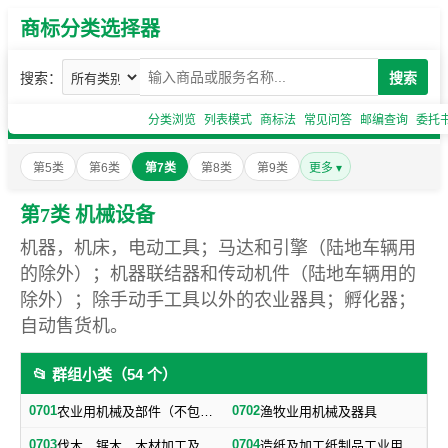
商标分类选择器
搜索：
搜索
分类浏览
列表模式
商标法
常见问答
邮编查询
委托
第5类
第6类
第7类
第8类
第9类
更多 ▾
第7类 机械设备
机器，机床，电动工具；马达和引擎（陆地车辆用
的除外）；机器联结器和传动机件（陆地车辆用的
除外）；除手动手工具以外的农业器具；孵化器；
自动售货机。
📂 群组小类（54 个）
0701
0702
农业用机械及部件（不包括小农具）
渔牧业用机械及器具
0703
0704
伐木、锯木、木材加工及火柴生产用机械及器具
造纸及加工纸制品工业用机械及器具