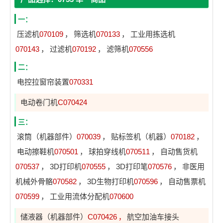
一：
压滤机
070109
，
筛选机
070133
，
工业用拣选机
070143
，
过滤机
070192
，
滤筛机
070556
二：
电控拉窗帘装置
070331
电动卷门机
C070424
三：
滚筒（机器部件）
070039
，
贴标签机（机器）
070182
，
电动擦鞋机
070501
，
球拍穿线机
070511
，
自动售货机
070537
，
3D打印机
070555
，
3D打印笔
070576
，
非医用
机械外骨骼
070582
，
3D生物打印机
070596
，
自动售票机
070599
，
工业用流体分配机
070600
储液器（机器部件）
C070426
航空加油车接头
，