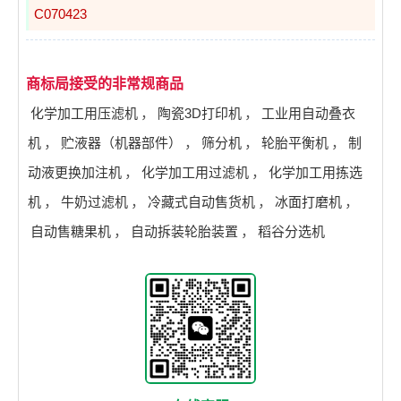
C070423
商标局接受的非常规商品
化学加工用压滤机
，
陶瓷3D打印机
，
工业用自动叠衣
机
，
贮液器（机器部件）
，
筛分机
，
轮胎平衡机
，
制
动液更换加注机
，
化学加工用过滤机
，
化学加工用拣选
机
，
牛奶过滤机
，
冷藏式自动售货机
，
冰面打磨机
，
自动售糖果机
，
自动拆装轮胎装置
，
稻谷分选机