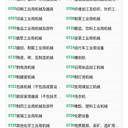
0705
0706
印刷工业用机械及器具
纤维加工及纺织、针织工业用机械及部件
0707
0708
印染工业用机械
制茶工业用机械
0709
0710
食品工业用机械及部件
酿造、饮料工业用机械
0711
0712
烟草工业用机械
皮革工业用机械
0713
0714
缝纫、制鞋工业用机械
自行车工业用设备
0715
0716
陶瓷、砖、瓦制造机械
雕刻机
0717
0718
制电池机械
日用杂品加工机械
0719
0720
制搪瓷机械
制灯泡机械
0721
0722
包装机械（不包括成套设备专用包装机械）
民用煤加工机械
0723
0724
厨房家用器具（不包括烹调、电气加热设备及厨房手工具）
洗衣机
0725
0726
制药工业用机械及部件
橡胶、塑料工业机械
0727
0728
玻璃工业用机械
化肥设备
0729
0730
其他化学工业用机械
地质勘探、采矿、选矿用机械