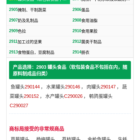
2905
2906
腌制、干制蔬菜
蛋品
2907
2908
奶及乳制品
食用油脂
2909
2910
色拉
食用果胶
2911
2912
加工过的坚果
菌类干制品
2913
2914
食物蛋白，豆腐制品
肠衣
产品选择：2903 罐头食品（软包装食品不包括在内，随
原料制成品归类）
鱼罐头
290144
，
水果罐头
290146
，
肉罐头
290147
，
蔬
菜罐头
290152
，
水产罐头
C290026
，
鹌鹑蛋罐头
C290027
商标局接受的非常规商品
草莓罐头
，
杨梅罐头
，
荔枝罐头
，
金枪鱼罐头
，
生蚝