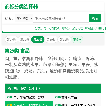
商标分类选择器
搜索：
搜索
分类浏览
列表模式
商标法
常见问答
邮编查询
委托
第27类
第28类
第29类
第30类
第31类
更多 ▾
第29类 食品
肉，鱼，家禽和野味；烹饪用肉汁；腌渍、冷冻、
干制及煮熟的水果、蔬菜和海藻；果冻，果酱，蜜
饯;蛋;奶，奶酪，黄油，酸奶和其他奶制品;食用油
和油脂。
📂 群组小类（14 个）
2901
2902
肉，非活的家禽，野味，肉汁
非活水产品
2903
2904
罐头食品（软包装食品不包括在内，随原料制成品归类）
腌渍、干制水果及果蔬制零食小吃