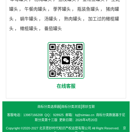
罐头
，
午餐肉罐头
，
荸荠罐头
，
瓶装鱼罐头
，
猪肉罐
头
，
蜗牛罐头
，
汤罐头
，
熟肉罐头
，
加工过的橄榄罐
头
，
橄榄罐头
，
番茄罐头
在线客服
|
|
商标分类选择器
商标分类浏览
思妙互联
客服电话：13987166208 QQ：928925 邮箱：bj@simiao.cn 商标分类数据基于尼
斯分类第十三版 更新日期：2026年4月20日
Copyright ©2020-2027 北京思妙时代知识产权运营有限公司 All Right Reserved. 京