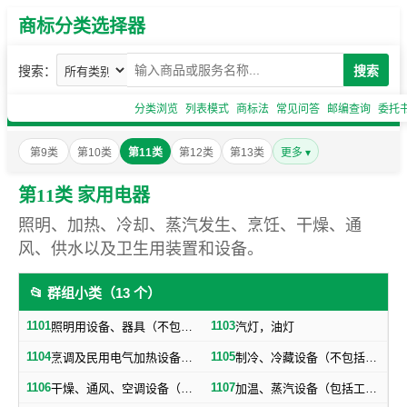
商标分类选择器
搜索：
搜索
分类浏览
列表模式
商标法
常见问答
邮编查询
委托
第9类
第10类
第11类
第12类
第13类
更多 ▾
第11类 家用电器
照明、加热、冷却、蒸汽发生、烹饪、干燥、通
风、供水以及卫生用装置和设备。
📂 群组小类（13 个）
1101
1103
照明用设备、器具（不包括汽灯、油灯）
汽灯，油灯
1104
1105
烹调及民用电气加热设备（不包括厨房用手工用具，食品加工机器）
制冷、冷藏设备（不包括冷藏车）
1106
1107
干燥、通风、空调设备（包括冷暖房设备）
加温、蒸汽设备（包括工业用炉、锅炉，不包括机车锅炉、锅驼机锅炉、蒸汽机锅炉）