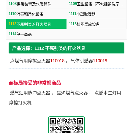
1108
1109
供暖装置及水暖管件
卫生设备（不包括盥洗室用具）
1110
1111
消毒和净化设备
小型取暖器
1112
1113
不属别类的打火器具
核能反应设备
1114
单一商品
产品选择：1112 不属别类的打火器具
点煤气用摩擦点火器
110018
，
气体引燃器
110019
商标局接受的非常规商品
燃气灶用脉冲点火器
，
焦炉煤气点火器
，
点燃本生灯用
摩擦打火机