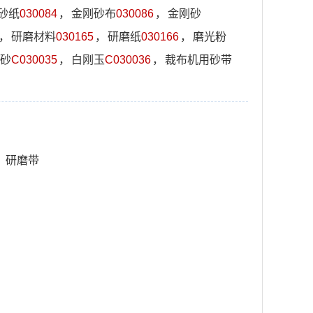
砂纸
030084
，
金刚砂布
030086
，
金刚砂
，
研磨材料
030165
，
研磨纸
030166
，
磨光粉
砂
C030035
，
白刚玉
C030036
，
裁布机用砂带
，
研磨带