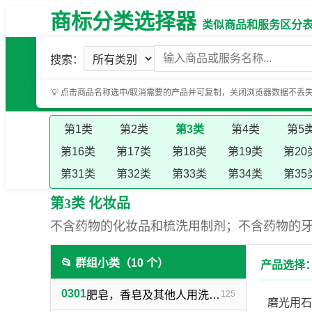
商标分类选择器
类似商品和服务区分表（基
搜索：
💡 点击商品名称选中/取消需要的产品并可复制，关闭浏览器数据不丢
第1类
第2类
第3类
第4类
第5
第16类
第17类
第18类
第19类
第20
第31类
第32类
第33类
第34类
第35
第3类 化妆品
不含药物的化妆品和梳洗用制剂；不含药物的
📂 群组小类（10 个）
产品选择：
0301
肥皂，香皂及其他人用洗洁物品，洗衣用漂白剂及其他物料
125
磨光用石