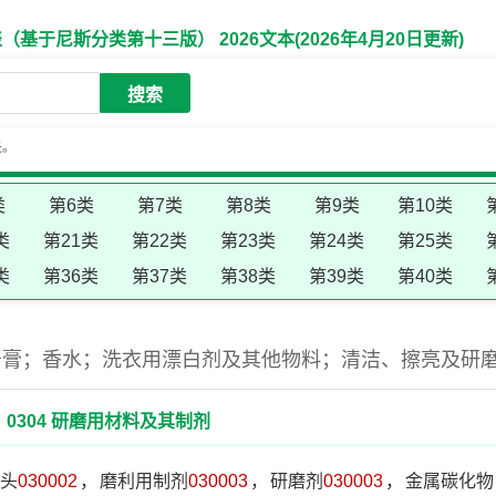
于尼斯分类第十三版） 2026文本(2026年4月20日更新)
搜索
失。
类
第6类
第7类
第8类
第9类
第10类
类
第21类
第22类
第23类
第24类
第25类
类
第36类
第37类
第38类
第39类
第40类
牙膏；香水；洗衣用漂白剂及其他物料；清洁、擦亮及研
0304 研磨用材料及其制剂
头
030002
，
磨利用制剂
030003
，
研磨剂
030003
，
金属碳化物