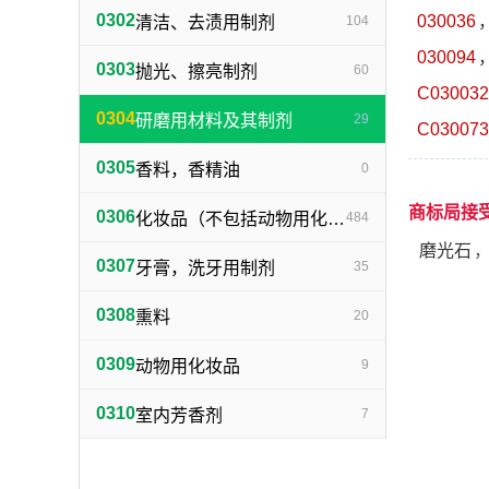
0302
030036
清洁、去渍用制剂
104
030094
0303
抛光、擦亮制剂
60
C030032
0304
研磨用材料及其制剂
29
C030073
0305
香料，香精油
0
商标局接
0306
化妆品（不包括动物用化妆品）
484
磨光石
0307
牙膏，洗牙用制剂
35
0308
熏料
20
0309
动物用化妆品
9
0310
室内芳香剂
7