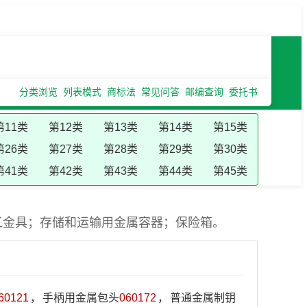
分类浏览
列表模式
商标法
常见问答
邮编查询
委托书
第11类
第12类
第13类
第14类
第15类
第26类
第27类
第28类
第29类
第30类
第41类
第42类
第43类
第44类
第45类
五金具；存储和运输用金属容器；保险箱。
60121
，
手柄用金属包头
060172
，
普通金属制钥