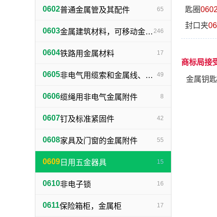
0602
匙圈
060
普通金属管及其配件
65
封口夹
06
0603
金属建筑材料，可移动金属建筑物（不包括建筑小五金）
246
0604
铁路用金属材料
17
商标局接
0605
非电气用缆索和金属线、网、带
49
金属钥匙
0606
缆绳用非电气金属附件
8
0607
钉及标准紧固件
42
0608
家具及门窗的金属附件
55
0609
日用五金器具
15
0610
非电子锁
16
0611
保险箱柜，金属柜
17