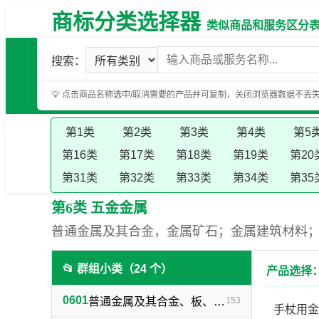
商标分类选择器
类似商品和服务区分表（基
搜索：
💡 点击商品名称选中/取消需要的产品并可复制，关闭浏览器数据不丢
第1类
第2类
第3类
第4类
第5
第16类
第17类
第18类
第19类
第20
第31类
第32类
第33类
第34类
第35
第6类 五金金属
普通金属及其合金，金属矿石；金属建筑材料
📂 群组小类（24 个）
产品选择：
0601
普通金属及其合金、板、各种型材（不包括焊接及铁路用金属材料）
153
手杖用金