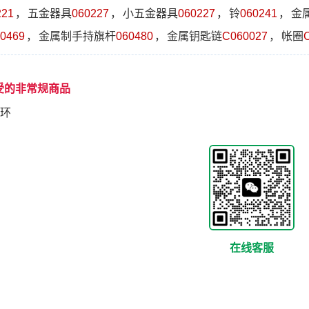
221
，
五金器具
060227
，
小五金器具
060227
，
铃
060241
，
金
0469
，
金属制手持旗杆
060480
，
金属钥匙链
C060027
，
帐圈
受的非常规商品
环
在线客服