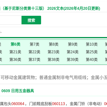
于尼斯分类第十三版） 2026文本(2026年4月20日更新)
搜索
失。
类
第6类
第7类
第8类
第9类
第10类
类
第21类
第22类
第23类
第24类
第25类
类
第36类
第37类
第38类
第39类
第40类
；可移动金属建筑物；普通金属制非电气用缆线；金属小
0609 日用五金器具
属包头
060064
，
门前鞋底刮板
060113
，
金属门铃（非电动）
0