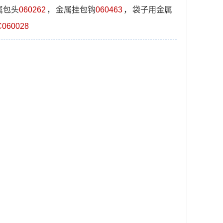
属包头
060262
，
金属挂包钩
060463
，
袋子用金属
C060028