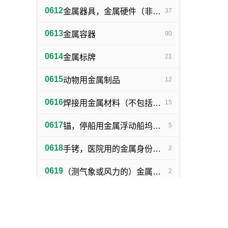
0612
金属器具，金属硬件（非机器零件）
37
0613
金属容器
90
0614
金属标牌
21
0615
动物用金属制品
12
0616
焊接用金属材料（不包括塑料焊丝）
15
0617
锚，停船用金属浮动船坞，金属下锚桩
5
0618
手铐，医院用的金属身份证明手镯
2
0619
（测气象或风力的）金属浆叶，金属风标
2
0620
金属植物保护器
4
0621
捕野兽陷阱
2