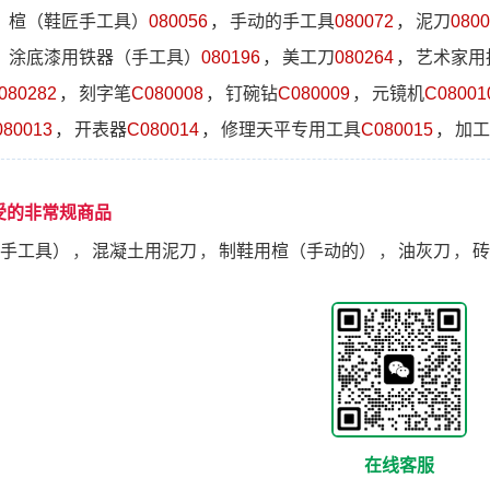
，
楦（鞋匠手工具）
080056
，
手动的手工具
080072
，
泥刀
0800
，
涂底漆用铁器（手工具）
080196
，
美工刀
080264
，
艺术家用
080282
，
刻字笔
C080008
，
钉碗钻
C080009
，
元镜机
C08001
080013
，
开表器
C080014
，
修理天平专用工具
C080015
，
加工
受的非常规商品
手工具）
，
混凝土用泥刀
，
制鞋用楦（手动的）
，
油灰刀
，
砖
在线客服