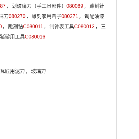
87
，
划玻璃刀（手工具部件）
080089
，
雕刻针
抹刀
080270
，
雕刻家用凿子
080271
，
调配油漆
0
，
雕刻钻
C080011
，
制钟表工具
C080012
，
三
猪鬃用工具
C080016
瓦匠用泥刀
，
玻璃刀