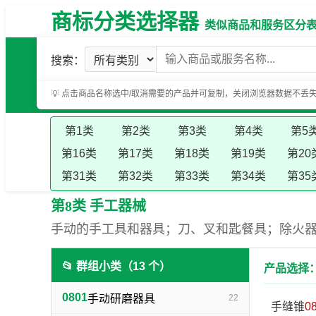
商标分类选择器
类似商品和服务区分表（基
搜索：
💡 点击商品名称选中/取消需要的产品并可复制，关闭浏览器数据不丢
第1类
第2类
第3类
第4类
第5
第16类
第17类
第18类
第19类
第20
第31类
第32类
第33类
第34类
第35
第8类 手工器械
手动的手工具和器具；刀、叉和匙餐具；除火
📂 群组小类（13 个）
产品选择：
0801
手动研磨器具
22
手缝锥
0