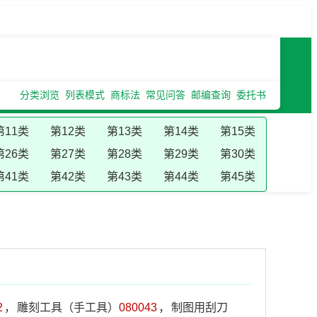
分类浏览
列表模式
商标法
常见问答
邮编查询
委托书
第11类
第12类
第13类
第14类
第15类
第26类
第27类
第28类
第29类
第30类
第41类
第42类
第43类
第44类
第45类
2
，
雕刻工具（手工具）
080043
，
制图用刮刀