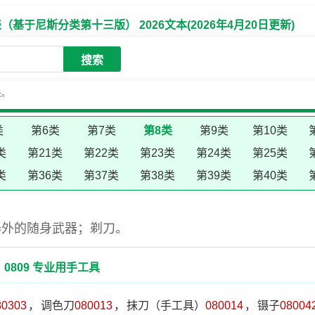
于尼斯分类第十三版） 2026文本(2026年4月20日更新)
搜索
失。
类
第6类
第7类
第8类
第9类
第10类
类
第21类
第22类
第23类
第24类
第25类
类
第36类
第37类
第38类
第39类
第40类
器外的随身武器；剃刀。
0809 专业用手工具
80303
，
调色刀
080013
，
抹刀（手工具）
080014
，
镊子
08004