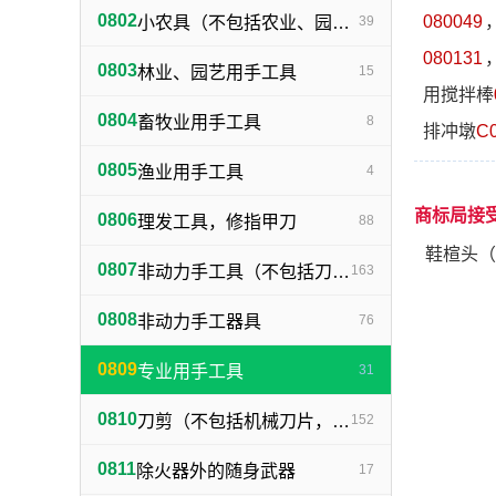
0802
080049
小农具（不包括农业、园艺用刀剪）
39
080131
0803
林业、园艺用手工具
15
用搅拌棒
0804
畜牧业用手工具
8
排冲墩
C
0805
渔业用手工具
4
商标局接
0806
理发工具，修指甲刀
88
鞋楦头（
0807
非动力手工具（不包括刀、剪）
163
0808
非动力手工器具
76
0809
专业用手工具
31
0810
刀剪（不包括机械刀片，文具刀）
152
0811
除火器外的随身武器
17