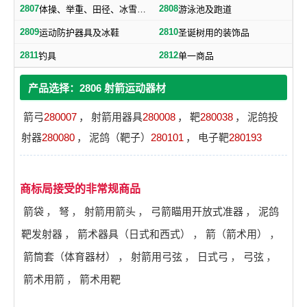
2807
2808
体操、举重、田径、冰雪及属于本类的其他运动器材
游泳池及跑道
2809
2810
运动防护器具及冰鞋
圣诞树用的装饰品
2811
2812
钓具
单一商品
产品选择：2806 射箭运动器材
箭弓
280007
，
射箭用器具
280008
，
靶
280038
，
泥鸽投
射器
280080
，
泥鸽（靶子）
280101
，
电子靶
280193
商标局接受的非常规商品
箭袋
，
弩
，
射箭用箭头
，
弓箭瞄用开放式准器
，
泥鸽
靶发射器
，
箭术器具（日式和西式）
，
箭（箭术用）
，
箭筒套（体育器材）
，
射箭用弓弦
，
日式弓
，
弓弦
，
箭术用箭
，
箭术用靶