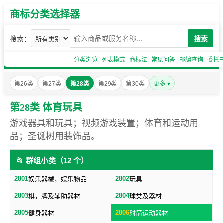
商标分类选择器
搜索：
搜索
分类浏览
列表模式
商标法
常见问答
邮编查询
委托
第26类
第27类
第28类
第29类
第30类
更多 ▾
第28类 体育玩具
游戏器具和玩具；视频游戏装置；体育和运动用
品；圣诞树用装饰品。
📂 群组小类（12 个）
2801
2802
娱乐器械，娱乐物品
玩具
2803
2804
棋，牌及辅助器材
球类及器材
2805
2806
健身器材
射箭运动器材