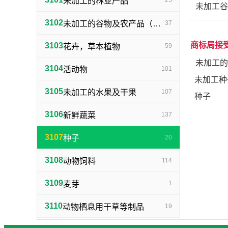
未加工的林业产品
25
未加工谷
3102
未加工的谷物及农产品（不包括蔬菜，种子）
37
商标局接
3103
花卉，草本植物
59
未加工的
3104
活动物
101
未加工种
3105
未加工的水果及干果
107
种子
3106
新鲜蔬菜
137
3107
种子
20
3108
动物饲料
114
3109
麦芽
1
3110
动物栖息用干草等制品
19