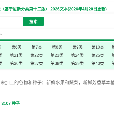
于尼斯分类第十三版） 2026文本(2026年4月20日更新)
搜索
失。
类
第6类
第7类
第8类
第9类
第10类
类
第21类
第22类
第23类
第24类
第25类
类
第36类
第37类
第38类
第39类
第40类
；未加工的谷物和种子；新鲜水果和蔬菜，新鲜芳香草本
3107 种子