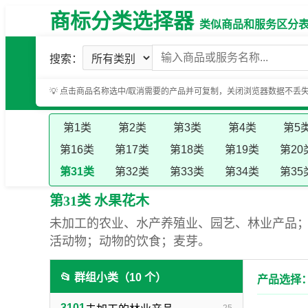
商标分类选择器
类似商品和服务区分表（基
搜索：
💡 点击商品名称选中/取消需要的产品并可复制，关闭浏览器数据不丢
第1类
第2类
第3类
第4类
第5
第16类
第17类
第18类
第19类
第20
第31类
第32类
第33类
第34类
第35
第31类 水果花木
未加工的农业、水产养殖业、园艺、林业产品
活动物；动物的饮食；麦芽。
📂 群组小类（10 个）
产品选择：
3101