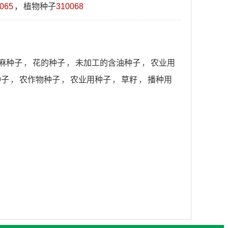
065
，
植物种子
310068
麻种子
，
花的种子
，
未加工的含油种子
，
农业用
种子
，
农作物种子
，
农业用种子
，
草籽
，
播种用