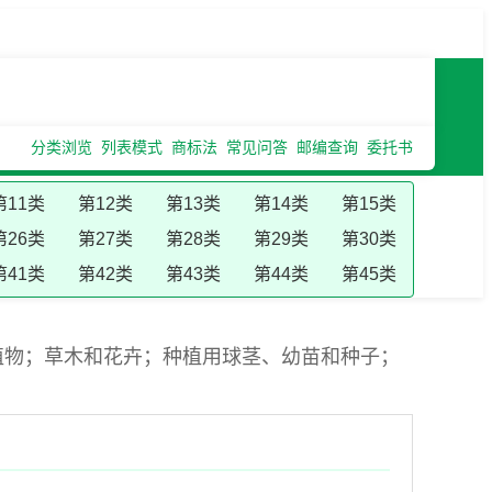
分类浏览
列表模式
商标法
常见问答
邮编查询
委托书
第11类
第12类
第13类
第14类
第15类
第26类
第27类
第28类
第29类
第30类
第41类
第42类
第43类
第44类
第45类
植物；草木和花卉；种植用球茎、幼苗和种子；