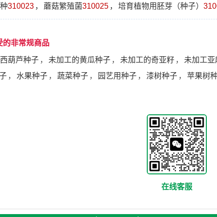
种
310023
，
蘑菇繁殖菌
310025
，
培育植物用胚芽（种子）
310
受的非常规商品
西葫芦种子
，
未加工的黄瓜种子
，
未加工的奇亚籽
，
未加工亚
子
，
水果种子
，
蔬菜种子
，
园艺用种子
，
漆树种子
，
苹果树
在线客服