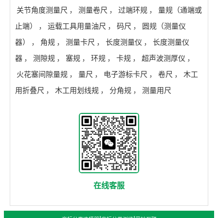
关节角度测量尺
，
测量卷尺
，
过端环规
，
量规（通端或
止端）
，
运载工具用量油尺
，
码尺
，
圆规（测量仪
器）
，
角规
，
测量卡尺
，
长度测量仪
，
长度测量仪
器
，
测隙规
，
塞规
，
环规
，
卡规
，
超声波测厚仪
，
火花塞间隙量规
，
量尺
，
电子游标卡尺
，
卷尺
，
木工
用折叠尺
，
木工用划线规
，
分角规
，
测量用尺
在线客服