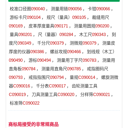
校准口径圈
090040
，
测量用链
090056
，
卡钳
090066
，
游标卡尺
090104
，
规尺（量具）
090105
，
裁缝用尺
090169
，
皮革厚度量具
090171
，
测量用圆规
090200
，
量具
090201
，
尺（量器）
090284
，
木工尺
090343
，
刻
度尺
090349
，
千分尺
090379
，
测微规
090379
，
测量皮
厚度的仪器
090386
，
螺丝攻规
090466
，
划线规（木工）
090490
，
游标
090494
，
测量用丁字尺
090783
，
测量用
直角板
090784
，
测量用直角尺
090785
，
戒指圈码尺
090793
，
戒指指围尺
090794
，
量规
C090014
，
螺旋测微
器
C090016
，
千分表
C090017
，
齿轮测量工具
C090019
，
刀具测量工具
C090020
，
分样筛
C090021
，
标准筛
C090022
商标局接受的非常规商品