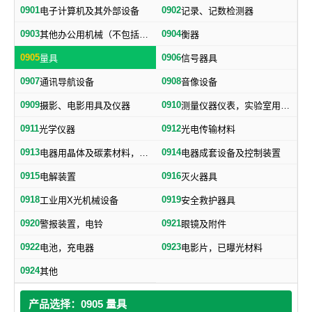
0901
0902
电子计算机及其外部设备
记录、记数检测器
0903
0904
其他办公用机械（不包括打字机、誉写机、油印机）
衡器
0905
0906
量具
信号器具
0907
0908
通讯导航设备
音像设备
0909
0910
摄影、电影用具及仪器
测量仪器仪表，实验室用器具，电测量仪器，科学仪器
0911
0912
光学仪器
光电传输材料
0913
0914
电器用晶体及碳素材料，电子、电气通用元件
电器成套设备及控制装置
0915
0916
电解装置
灭火器具
0918
0919
工业用X光机械设备
安全救护器具
0920
0921
警报装置，电铃
眼镜及附件
0922
0923
电池，充电器
电影片，已曝光材料
0924
其他
产品选择：0905 量具