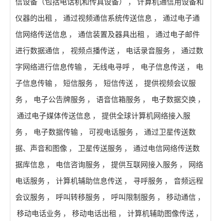
信设备（包括电话机和传真设备）
，
计算机通信用设备和
仪器的出租
，
通过视频通信系统传送信息
，
通过电子通
信网络传送信息
，
通信装置及器具出租
，
通过电子邮件
进行数据通信
，
视频点播传送
，
电话录音服务
，
通过数
字网络进行信息传输
，
无线电寻呼
，
电子信息传送
，
电
子信息传输
，
短信服务
，
短信传送
，
提供视频会议服
务
，
电子公告牌服务
，
语音信箱服务
，
电子数据交换
，
通过电子媒体传送信息
，
提供全球计算机网络接入服
务
，
电子数据传输
，
可视电话服务
，
通过卫星传送数
据、声音和图像
，
卫星传送服务
，
通过电信网络传送数
据库信息
，
电信咨询服务
，
提供互联网接入服务
，
网络
电话服务
，
计算机辅助信息传送
，
寻呼服务
，
音频远程
会议服务
，
呼叫转移服务
，
呼叫限制服务
，
移动通信
，
移动电话业务
，
移动电话出租
，
计算机辅助图像传送
，