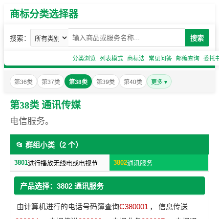
商标分类选择器
搜索：
搜索
分类浏览
列表模式
商标法
常见问答
邮编查询
委托
第36类
第37类
第38类
第39类
第40类
更多 ▾
第38类 通讯传媒
电信服务。
📂 群组小类（2 个）
3801
3802
进行播放无线电或电视节目的服务
通讯服务
产品选择：3802 通讯服务
由计算机进行的电话号码簿查询
C380001
，
信息传送