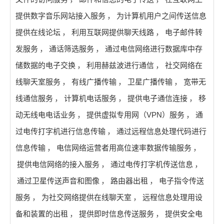
提供数字音乐网站接入服务
，
为计算机用户之间传送信息
提供在线论坛
，
利用互联网提供聊天线路
，
电子邮件转
发服务
，
通话筛选服务
，
通过电信网络进行数据库中存
储数据的电子交换
，
利用赫兹波进行通信
，
社交网络在
线聊天室服务
，
有线广播传输
，
卫星广播传输
，
宽带无
线通信服务
，
计算机电话服务
，
提供电子通信连接
，
移
动无线电电话业务
，
提供虚拟专用网（VPN）服务
，
通
过电传打字机进行信息传输
，
通过远程信息处理代码进行
信息传输
，
电信网络运营者用高位速率数据传输服务
，
提供电信网络的接入服务
，
通过电传打字机传送信息
，
通过卫星传送声音和图像
，
路由器出租
，
电子指令传送
服务
，
为社交网络提供在线聊天室
，
远程信息处理用设
备和装置的出租
，
提供即时信息传送服务
，
提供安全电