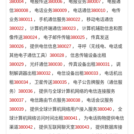
380004
，
电报传送
380006
，
电报业务
380007
，
电报通
信
380008
，
电话业务
380009
，
电话通信
380010
，
电传
业务
380011
，
手机通信服务
380022
，
移动电话通信
380022
，
计算机终端通信
380023
，
计算机辅助信息和图
像传送
380024
，
电子邮件传输
380025
，
传真发送
380026
，
提供电信信息
380027
，
寻呼（无线电、电话或
其他电子通信工具）
380028
，
信息传输设备出租
380029
，
光纤通信
380030
，
传真设备出租
380031
，
调
制解调器出租
380032
，
电信设备出租
380033
，
电话机出
租
380034
，
卫星传送
380035
，
电子公告牌服务（通信服
务）
380036
，
提供与全球计算机网络的电信连接服务
380037
，
电信路由节点服务
380038
，
电话会议服务
380039
，
提供全球计算机网络用户接入服务
380040
，
全
球计算机网络访问时间出租
380041
，
为电话购物提供电信
渠道
380042
，
提供互联网聊天室
380043
，
提供数据库接