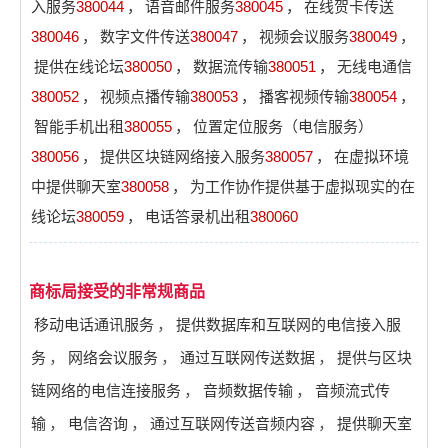
入服务
380044
，
语音邮件服务
380045
，
在线贺卡传送
380046
，
数字文件传送
380047
，
视频会议服务
380049
，
提供在线论坛
380050
，
数据流传输
380051
，
无线电通信
380052
，
视频点播传输
380053
，
播客视频传输
380054
，
智能手机出租
380055
，
位置定位服务（电信服务）
380056
，
提供区块链网络接入服务
380057
，
在虚拟环境
中提供聊天室
380058
，
为工作协作提供基于虚拟现实的在
线论坛
380059
，
电话答录机出租
380060
商标局接受的非常规商品
移动电话通讯服务
，
提供数据库和互联网的电信接入服
务
，
网络会议服务
，
通过互联网传送数据
，
提供与区块
链网络的电信连接服务
，
音频数据传输
，
音频流式传
输
，
电信咨询
，
通过互联网传送音频内容
，
提供聊天室