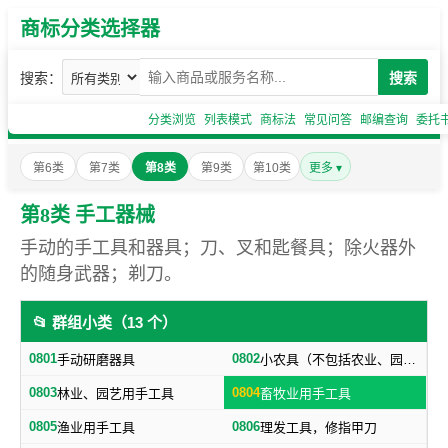
商标分类选择器
搜索：
搜索
分类浏览
列表模式
商标法
常见问答
邮编查询
委托
第6类
第7类
第8类
第9类
第10类
更多 ▾
第8类 手工器械
手动的手工具和器具；刀、叉和匙餐具；除火器外
的随身武器；剃刀。
📂 群组小类（13 个）
0801
0802
手动研磨器具
小农具（不包括农业、园艺用刀剪）
0803
0804
林业、园艺用手工具
畜牧业用手工具
0805
0806
渔业用手工具
理发工具，修指甲刀