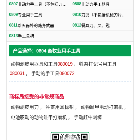
0807
0808
非动力手工具（不包括刀、剪）
非动力手工器具
0809
0810
专业用手工具
刀剪（不包括机械刀片，文具刀）
0811
0812
除火器外的随身武器
餐具刀、叉、匙
0813
手工具柄
产品选择：0804 畜牧业用手工具
动物剥皮用器具和工具
080019
，
牲畜打记号用工具
080031
，
手动的手工具
080072
商标局接受的非常规商品
动物剥皮用刀
，
牲畜用耳标钳
，
动物趾甲电动打磨机
，
电池驱动的动物趾甲打磨机
，
手动赶牛刺棒