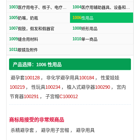
1003
1004
医疗用电子、核子、电疗和Ｘ光设备
医疗用辅助器具、设备和用品
1005
1006
奶嘴，奶瓶
性用品
1007
1008
假肢，假发和假器官
矫形用品
1009
1010
缝合用材料
单一商品
1011
眼镜及附件
产品选择：1006 性用品
避孕套
100128
，
非化学避孕用具
100184
，
性爱娃娃
100219
，
性玩具
100234
，
植入式避孕器
100290
，
宫内
节育器
100291
，
子宫帽
C100012
商标局接受的非常规商品
杀精避孕套
，
避孕用子宫帽
，
避孕用具