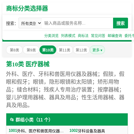
商标分类选择器
搜索：
搜索
分类浏览
列表模式
商标法
常见问答
邮编查询
委托
第8类
第9类
第10类
第11类
第12类
更多 ▾
第10类 医疗器械
外科、医疗、牙科和兽医用仪器及器械；假肢，假
眼和假牙；眼镜，隐形眼镜和太阳镜；矫形用物
品；缝合材料；残疾人专用治疗装置；按摩器械；
婴儿护理用器械、器具及用品；性生活用器械、器
具及用品。
📂 群组小类（11 个）
1001
1002
外科、医疗和兽医用仪器、器械、设备，不包括电子、核子、电疗、医疗用Ｘ光设备、器械及仪器
牙科设备及器具