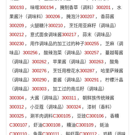
300193
，
味噌
300194
，
腌制香草（调料）
300201
，
水
果酱汁（调味料）
300206
，
腌泡汁
300207
，
香蒜酱
300209
，
火腿糖汁
300210
，
烹饪用亚麻籽（调味品）
300212
，
意式面食调味酱
300217
，
蒜末（调味品）
300230
，
用作调味品的加工过的种子
300255
，
芝麻（调
味品）
300256
，
酸辣泡菜（调味品）
300257
，
蔓越莓酱
（调味品）
300262
，
苹果酱（调味品）
300263
，
酸角
（调味品）
300276
，
烹饪用橙花水
300287
，
哈里萨辣酱
（调味品）
300290
，
姜酱（调味品）
300291
，
柠檬汁晶
（调味品）
300303
，
加工过的南瓜籽（调味品）
300304
，
大酱（调味品）
300311
，
朝鲜族传统辣酱
300312
，
小豆蔻（调味品）
300324
，
漆树（香料）
300325
，
涮羊肉调料
C300105
，
豆豉
C300106
，
香糟
C300107
，
虾油
C300108
，
糟油
C300109
，
蚝油
C300110
，
鱼露
C300111
，
鲜虾露
C300112
，
鸡精（调味