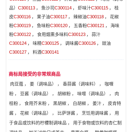
品）
C300113
，
鱼沙司
C300114
，
虾味汁
C300115
，
桂
皮
C300116
，
果子油
C300117
，
辣椒油
C300118
，
花椒
粉
C300119
，
鱼味粉
C300120
，
五香粉
C300121
，
海味
粉
C300122
，
食用烟熏多味料
C300123
，
蒜汁
C300124
，
味精
C300125
，
调味酱
C300126
，
豉油
C300127
，
料酒
C300141
商标局接受的非常规商品
肉豆蔻
，
姜（调味品）
，
香蒜酱（调味料）
，
咖喱
粉
，
豆酱（调味品）
，
胡椒粉
，
味噌（调味品）
，
肉
桂粉
，
食用芥末粉
，
黑胡椒
，
白胡椒
，
姜汁
，
皮肯特
酱
，
花椒（调味品）
，
比萨饼酱
，
烹饪用调味酱
，
用
于食品或饮料的柠檬制调味品
，
用于食物或饮料的杏仁制