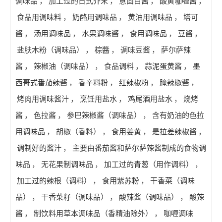
调味品
，
加工过的日式芥末
，
意面白酱
，
酸黄咖喱酱
，
食品用调味料
，
奶酪用调味品
，
黄油用调味品
，
塔可
酱
，
汤用调味品
，
水果调味酱
，
食用调味品
，
豆酱
，
盐肤木粉（调味品）
，
棕醬
，
调味豆酱
，
萨尔萨辣
酱
，
辣椒油（调味品）
，
食品调料
，
蒜泥蛋黄酱
，
墨
西哥式番茄辣酱
，
香辛料粉
，
红辣椒粉
，
腌辣椒酱
，
烤肉用调味酱汁
，
烹饪用盐水
，
鸡尾酒用盐水
，
烧烤
酱
，
色拉酱
，
参巴辣椒酱（调味品）
，
含有奶油的色拉
用调味品
，
胡椒（香料）
，
食用姜黄
，
是拉差辣椒酱
，
调制好的酱汁
，
主要由番茄酱和萨尔萨辣酱制成的食物调
味品
，
无花果制调味品
，
加工过的青葱（用作调料）
，
加工过的辣根（调料）
，
食用紫苏粉
，
干香菜（调味
品）
，
干香菜籽（调味品）
，
酸辣酱（调味品）
，
酸辣
酱
，
制饮料用草本调味品（香精油除外）
，
咖喱调味