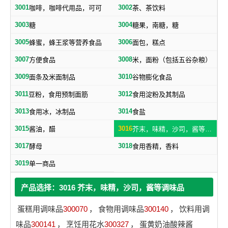
3001
3002
咖啡，咖啡代用品，可可
茶、茶饮料
3003
3004
糖
糖果，南糖，糖
3005
3006
蜂蜜，蜂王浆等营养食品
面包，糕点
3007
3008
方便食品
米，面粉（包括五谷杂粮）
3009
3010
面条及米面制品
谷物膨化食品
3011
3012
豆粉，食用预制面筋
食用淀粉及其制品
3013
3014
食用冰，冰制品
食盐
3015
3016
酱油，醋
芥末，味精，沙司，酱等调味品
3017
3018
酵母
食用香精，香料
3019
单一商品
产品选择：3016 芥末，味精，沙司，酱等调味品
蛋糕用调味品
300070
，
食物用调味品
300140
，
饮料用调
味品
300141
，
烹饪用花水
300327
，
蛋黄奶油酸辣酱