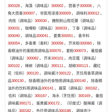
300328
，
海藻（调味品）
300002
，
茴香子
300006
，
八
角大茴香
300007
，
非医用浸液
300009
，
调味料
300012
，
肉桂（调味品）
300030
，
腌制刺山柑花蕾（调味品）
300031
，
咖喱粉（调味品）
300033
，
丁香（调味品）
300040
，
调味品
300041
，
姜黄
300051
，
香辛料
300054
，
多香果（香料）
300056
，
芥末粉
300060
，
除
香精油外的蛋糕用调味品
300070
，
姜粉
300073
，
番茄酱
（调味品）
300082
，
芥末
300101
，
肉豆蔻（调味品）
300102
，
辣椒（调味品）
300111
，
胡椒
300113
，
藏红
花（佐料）
300120
，
调味酱汁
300122
，
烹饪用香草调味
品
300130
，
除香精油外的食物用调味品
300140
，
除香精
油外的饮料用调味品
300141
，
酱菜（调味品）
300162
，
佐料（调味品）
300167
，
海水（烹饪用）
300169
，
番茄
调味酱
300171
，
蛋黄酱
300172
，
（印度式）酸辣酱（调
味品）
300182
，
色拉用调味品
300188
，
调味肉汁