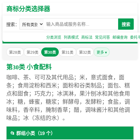
商标分类选择器
搜索：
搜索
分类浏览
列表模式
商标法
常见问答
邮编查询
委托
第28类
第29类
第30类
第31类
第32类
更多 ▾
第30类 小食配料
咖啡、茶、可可及其代用品；米，意式面食，面
条；食用淀粉和西米；面粉和谷类制品；面包、糕
点和甜食；巧克力；冰淇淋，果汁刨冰和其他食用
冰；糖，蜂蜜，糖浆；鲜酵母，发酵粉；食盐，调
味料，香辛料，腌制香草；醋，调味酱汁和其他调
味品；冰（冻结的水）。
📂 群组小类（19 个）