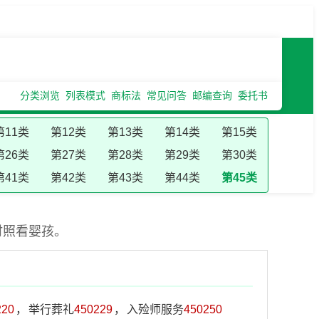
分类浏览
列表模式
商标法
常见问答
邮编查询
委托书
第11类
第12类
第13类
第14类
第15类
第26类
第27类
第28类
第29类
第30类
第41类
第42类
第43类
第44类
第45类
时照看婴孩。
220
，
举行葬礼
450229
，
入殓师服务
450250