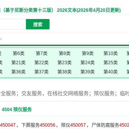
于尼斯分类第十三版） 2026文本(2026年4月20日更新)
搜索
失。
类
第6类
第7类
第8类
第9类
第10类
类
第21类
第22类
第23类
第24类
第25类
类
第36类
第37类
第38类
第39类
第40类
安全服务；交友服务，在线社交网络服务；殡仪服务；临
4504 殡仪服务
450047
，
下葬服务
450056
，
殡仪
450057
，
尸体防腐服务
450