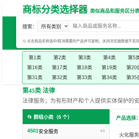
商标分类选择器
类似商品和服务区分表（基
搜索：
💡 点击商品名称选中/取消需要的产品并可复制，关闭浏览器数据不丢
第1类
第2类
第3类
第4类
第5
第16类
第17类
第18类
第19类
第20
第31类
第32类
第33类
第34类
第35
第45类 法律
法律服务；为有形财产和个人提供实体保护的
📂 群组小类（6 个）
产品选择：
4501
安全服务
64
火化服务