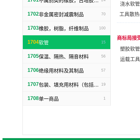
不属别类的橡胶，古塔胶，树胶
24
浇水软管
1702
工具散热
非金属密封减震制品
70
1703
橡胶，树脂，纤维制品
100
商标局接
1704
软管
15
塑胶软管
1705
保温、隔热、隔音材料
56
运载工具
1706
绝缘用材料及其制品
57
1707
包装、填充用材料（包括橡胶、塑料制品）
19
1708
单一商品
1