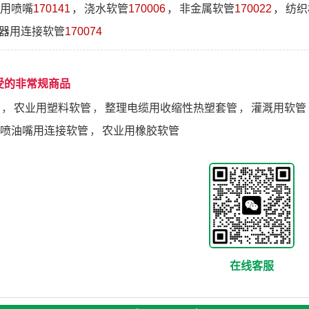
用喷嘴
170141
，
浇水软管
170006
，
非金属软管
170022
，
纺织
器用连接软管
170074
受的非常规商品
，
农业用塑料软管
，
整理电缆用收缩性热塑套管
，
灌溉用软管
喷油嘴用连接软管
，
农业用橡胶软管
在线客服