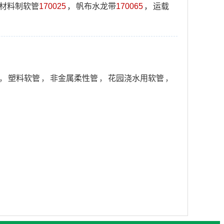
材料制软管
170025
，
帆布水龙带
170065
，
运载
，
塑料软管
，
非金属柔性管
，
花园浇水用软管
，