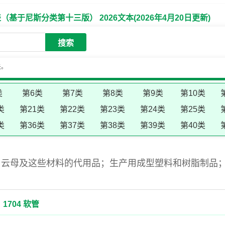
于尼斯分类第十三版） 2026文本(2026年4月20日更新)
搜索
失。
类
第6类
第7类
第8类
第9类
第10类
类
第21类
第22类
第23类
第24类
第25类
类
第36类
第37类
第38类
第39类
第40类
、云母及这些材料的代用品；生产用成型塑料和树脂制品
1704 软管