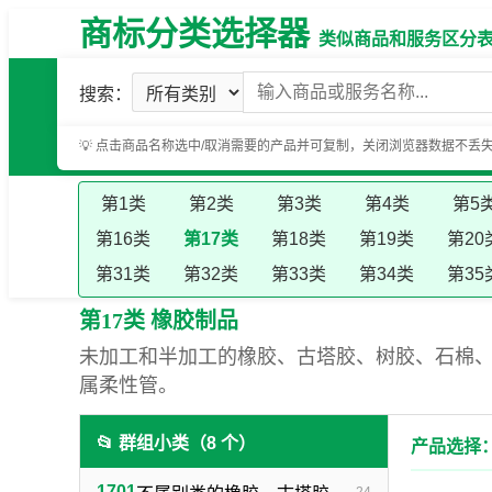
商标分类选择器
类似商品和服务区分表（基
搜索：
💡 点击商品名称选中/取消需要的产品并可复制，关闭浏览器数据不丢
第1类
第2类
第3类
第4类
第5
第16类
第17类
第18类
第19类
第20
第31类
第32类
第33类
第34类
第35
第17类 橡胶制品
未加工和半加工的橡胶、古塔胶、树胶、石棉
属柔性管。
📂 群组小类（8 个）
产品选择：
1701