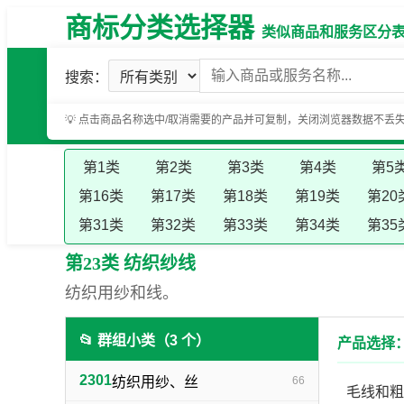
商标分类选择器
类似商品和服务区分表（基
搜索：
💡 点击商品名称选中/取消需要的产品并可复制，关闭浏览器数据不丢
第1类
第2类
第3类
第4类
第5
第16类
第17类
第18类
第19类
第20
第31类
第32类
第33类
第34类
第35
第23类 纺织纱线
纺织用纱和线。
📂 群组小类（3 个）
产品选择：
2301
纺织用纱、丝
66
毛线和粗