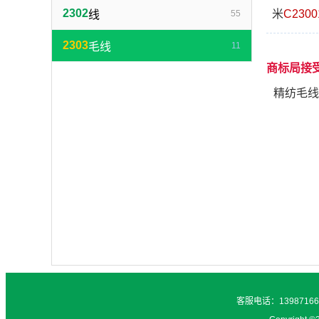
2302
米
C2300
线
55
2303
毛线
11
商标局接
精纺毛线
客服电话：1398716