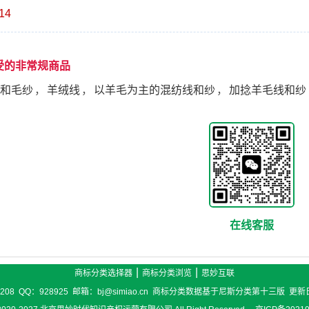
14
受的非常规商品
和毛纱
，
羊绒线
，
以羊毛为主的混纺线和纱
，
加捻羊毛线和纱
在线客服
|
|
商标分类选择器
商标分类浏览
思妙互联
6208 QQ：928925 邮箱：bj@simiao.cn 商标分类数据基于尼斯分类第十三版 更新