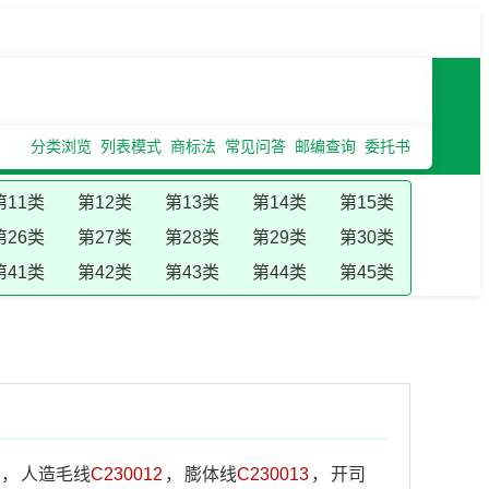
分类浏览
列表模式
商标法
常见问答
邮编查询
委托书
第11类
第12类
第13类
第14类
第15类
第26类
第27类
第28类
第29类
第30类
第41类
第42类
第43类
第44类
第45类
，
人造毛线
C230012
，
膨体线
C230013
，
开司