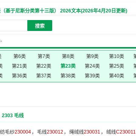
于尼斯分类第十三版） 2026文本(2026年4月20日更新)
搜索
失。
类
第6类
第7类
第8类
第9类
第10类
类
第21类
第22类
第23类
第24类
第25类
类
第36类
第37类
第38类
第39类
第40类
2303 毛线
纺毛纱
230004
，
毛线
230012
，
绳绒线
230031
，
绒线
C230011