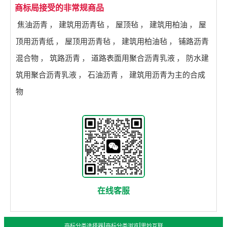
商标局接受的非常规商品
焦油沥青
，
建筑用沥青毡
，
屋顶毡
，
建筑用柏油
，
屋
顶用沥青纸
，
屋顶用沥青毡
，
建筑用柏油毡
，
铺路沥青
混合物
，
筑路沥青
，
道路表面用聚合沥青乳液
，
防水建
筑用聚合沥青乳液
，
石油沥青
，
建筑用沥青为主的合成
物
在线客服
|
|
商标分类选择器
商标分类浏览
思妙互联