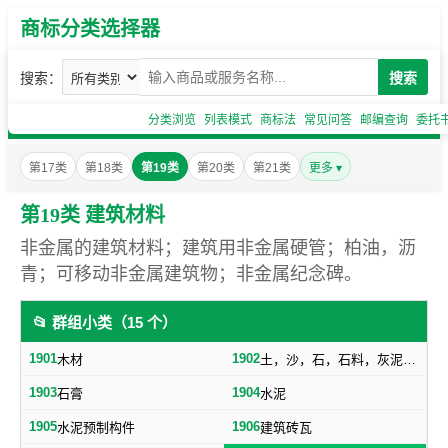
商标分类选择器
搜索：
搜索
分类浏览
列表模式
商标法
常见问答
邮编查询
委托
第17类
第18类
第19类
第20类
第21类
更多 ▾
第19类 建筑材料
非金属的建筑材料；建筑用非金属硬管；柏油，沥
青；可移动非金属建筑物；非金属纪念碑。
📂 群组小类（15 个）
1901
1902
木材
土，沙，石，石料，灰泥，炉渣等建筑用料
1903
1904
石膏
水泥
1905
1906
水泥预制构件
建筑砖瓦