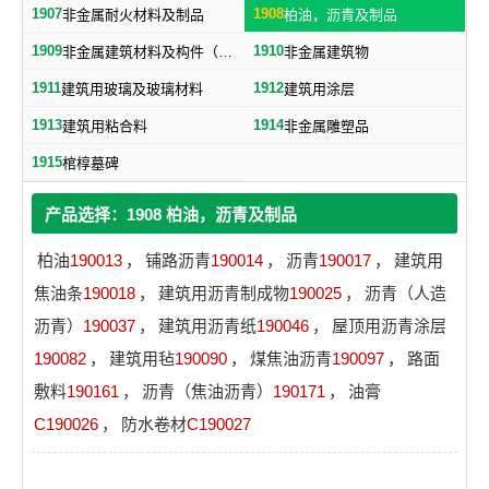
1907
1908
非金属耐火材料及制品
柏油，沥青及制品
1909
1910
非金属建筑材料及构件（不包括水泥预制构件）
非金属建筑物
1911
1912
建筑用玻璃及玻璃材料
建筑用涂层
1913
1914
建筑用粘合料
非金属雕塑品
1915
棺椁墓碑
产品选择：1908 柏油，沥青及制品
柏油
190013
，
铺路沥青
190014
，
沥青
190017
，
建筑用
焦油条
190018
，
建筑用沥青制成物
190025
，
沥青（人造
沥青）
190037
，
建筑用沥青纸
190046
，
屋顶用沥青涂层
190082
，
建筑用毡
190090
，
煤焦油沥青
190097
，
路面
敷料
190161
，
沥青（焦油沥青）
190171
，
油膏
C190026
，
防水卷材
C190027