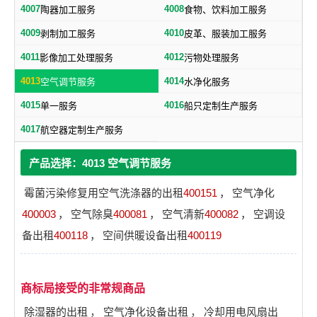
4007
4008
陶器加工服务
食物、饮料加工服务
4009
4010
剥制加工服务
皮革、服装加工服务
4011
4012
影像加工处理服务
污物处理服务
4013
4014
空气调节服务
水净化服务
4015
4016
单一服务
船只定制生产服务
4017
航空器定制生产服务
产品选择：4013 空气调节服务
霉菌污染修复用空气洗涤器的出租
400151
，
空气净化
400003
，
空气除臭
400081
，
空气清新
400082
，
空调设
备出租
400118
，
空间供暖设备出租
400119
商标局接受的非常规商品
除湿器的出租
，
空气净化设备出租
，
冷却用电风扇出