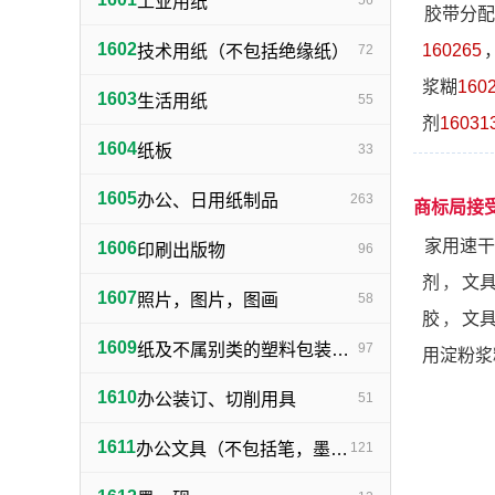
工业用纸
56
胶带分配
1602
160265
技术用纸（不包括绝缘纸）
72
浆糊
160
1603
生活用纸
55
剂
16031
1604
纸板
33
1605
办公、日用纸制品
263
商标局接
家用速干
1606
印刷出版物
96
剂
，
文
1607
照片，图片，图画
58
胶
，
文
1609
纸及不属别类的塑料包装物品
97
用淀粉浆
1610
办公装订、切削用具
51
1611
办公文具（不包括笔，墨，印，胶水）
121