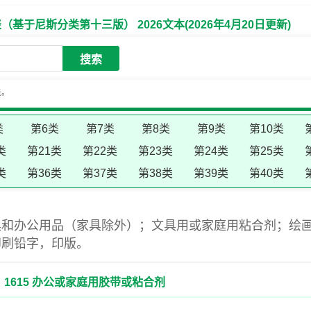
于尼斯分类第十三版） 2026文本(2026年4月20日更新)
搜索
失。
类
第6类
第7类
第8类
第9类
第10类
类
第21类
第22类
第23类
第24类
第25类
类
第36类
第37类
第38类
第39类
第40类
具和办公用品（家具除外）；文具用或家庭用粘合剂；绘
印刷铅字，印版。
1615 办公或家庭用胶带或粘合剂