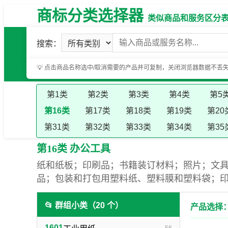
商标分类选择器
类似商品和服务区分表（基
搜索：
💡 点击商品名称选中/取消需要的产品并可复制，关闭浏览器数据不丢
第1类
第2类
第3类
第4类
第5
第16类
第17类
第18类
第19类
第20
第31类
第32类
第33类
第34类
第35
第16类 办公工具
纸和纸板；印刷品；书籍装订材料；照片；文
品；包装和打包用塑料纸、塑料膜和塑料袋；
📂 群组小类（20 个）
产品选择：
1601