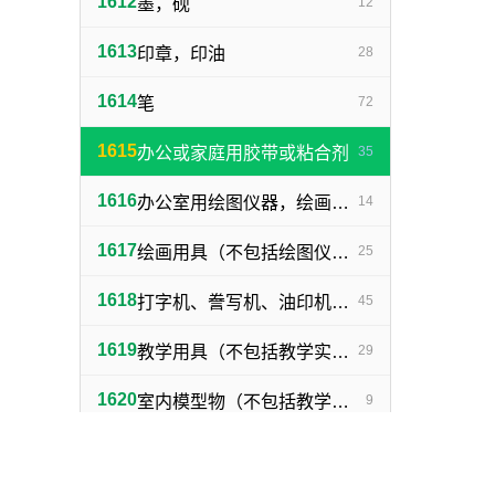
1612
墨，砚
12
1613
印章，印油
28
1614
笔
72
1615
办公或家庭用胶带或粘合剂
35
1616
办公室用绘图仪器，绘画仪器
14
1617
绘画用具（不包括绘图仪器，笔）
25
1618
打字机、誊写机、油印机及其附件（包括印刷铅字、印版）
45
1619
教学用具（不包括教学实验用仪器）
29
1620
室内模型物（不包括教学用模型标本）
9
1621
单一商品
2