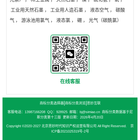
工业用天然石墨
，
工业用人造石墨
，
液态空气
，
碳酸
气
，
游泳池用氯气
，
液态氯
，
硼
，
光气（碳酰氯）
在线客服
|
|
商标分类选择器
商标分类浏览
思妙互联
客服电话：13987166208 QQ：928925 邮箱：bj@simiao.cn 商标分类数据基于尼
斯分类第十三版 更新日期：2026年4月20日
Copyright ©2020-2027 北京思妙时代知识产权运营有限公司 All Right Reserved. 京
ICP备2021025319号-2号