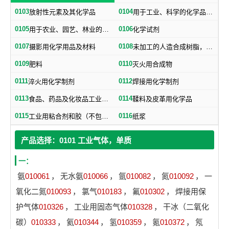
0103
0104
放射性元素及其化学品
用于工业、科学的化学品、化学制剂，不属于其他类别的产品用的化学制品
0105
0106
用于农业、园艺、林业的化学品、化学制剂
化学试剂
0107
0108
摄影用化学用品及材料
未加工的人造合成树脂，未加工塑料物质（不包括未加工的天然树脂）
0109
0110
肥料
灭火用合成物
0111
0112
淬火用化学制剂
焊接用化学制剂
0113
0114
食品、药品及化妆品工业用化学品（不包括食品用防腐盐）
鞣料及皮革用化学品
0115
0116
工业用粘合剂和胶（不包括纸用粘合剂）
纸浆
产品选择：0101 工业气体，单质
一：
氨
010061
，
无水氨
010066
，
氩
010082
，
氮
010092
，
一
氧化二氮
010093
，
氯气
010183
，
氟
010302
，
焊接用保
护气体
010326
，
工业用固态气体
010328
，
干冰（二氧化
碳）
010333
，
氦
010344
，
氢
010359
，
氪
010372
，
氖