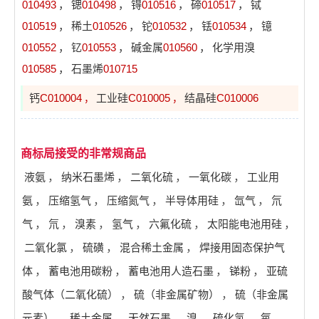
010493
，
锶
010498
，
锝
010516
，
碲
010517
，
铽
010519
，
稀土
010526
，
铊
010532
，
铥
010534
，
镱
010552
，
钇
010553
，
碱金属
010560
，
化学用溴
010585
，
石墨烯
010715
钙
C010004
工业硅
C010005
结晶硅
C010006
，
，
商标局接受的非常规商品
液氨
，
纳米石墨烯
，
二氧化硫
，
一氧化碳
，
工业用
氨
，
压缩氢气
，
压缩氮气
，
半导体用硅
，
氙气
，
氘
气
，
氘
，
溴素
，
氢气
，
六氟化硫
，
太阳能电池用硅
，
二氧化氯
，
硫磺
，
混合稀土金属
，
焊接用固态保护气
体
，
蓄电池用碳粉
，
蓄电池用人造石墨
，
锑粉
，
亚硫
酸气体（二氧化硫）
，
硫（非金属矿物）
，
硫（非金属
元素）
，
稀土金属
，
天然石墨
，
溴
，
硫化氢
，
氧
，