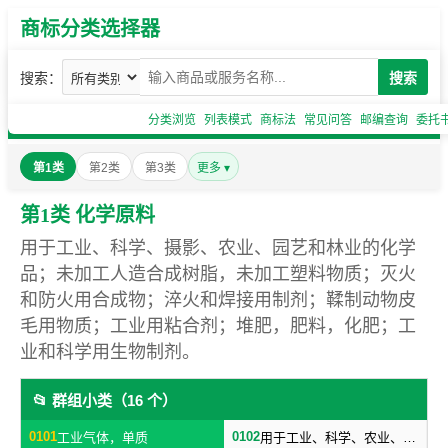
商标分类选择器
搜索：
搜索
分类浏览
列表模式
商标法
常见问答
邮编查询
委托
第1类
第2类
第3类
更多 ▾
第1类 化学原料
用于工业、科学、摄影、农业、园艺和林业的化学
品；未加工人造合成树脂，未加工塑料物质；灭火
和防火用合成物；淬火和焊接用制剂；鞣制动物皮
毛用物质；工业用粘合剂；堆肥，肥料，化肥；工
业和科学用生物制剂。
📂 群组小类（16 个）
0101
0102
工业气体，单质
用于工业、科学、农业、园艺、林业的工业化工原料