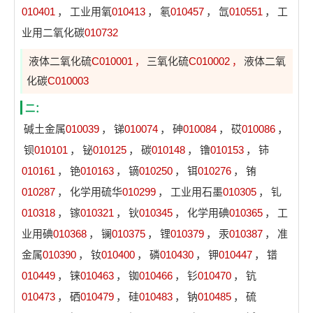
010401
，
工业用氧
010413
，
氡
010457
，
氙
010551
，
工
业用二氧化碳
010732
液体二氧化硫
C010001
三氧化硫
C010002
液体二氧
，
，
化碳
C010003
二：
碱土金属
010039
，
锑
010074
，
砷
010084
，
砹
010086
，
钡
010101
，
铋
010125
，
碳
010148
，
镥
010153
，
铈
010161
，
铯
010163
，
镝
010250
，
铒
010276
，
铕
010287
，
化学用硫华
010299
，
工业用石墨
010305
，
钆
010318
，
镓
010321
，
钬
010345
，
化学用碘
010365
，
工
业用碘
010368
，
镧
010375
，
锂
010379
，
汞
010387
，
准
金属
010390
，
钕
010400
，
磷
010430
，
钾
010447
，
镨
010449
，
铼
010463
，
铷
010466
，
钐
010470
，
钪
010473
，
硒
010479
，
硅
010483
，
钠
010485
，
硫