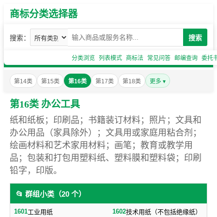
商标分类选择器
搜索：
搜索
分类浏览
列表模式
商标法
常见问答
邮编查询
委托
第14类
第15类
第16类
第17类
第18类
更多 ▾
第16类 办公工具
纸和纸板；印刷品；书籍装订材料；照片；文具和
办公用品（家具除外）；文具用或家庭用粘合剂；
绘画材料和艺术家用材料；画笔；教育或教学用
品；包装和打包用塑料纸、塑料膜和塑料袋；印刷
铅字，印版。
📂 群组小类（20 个）
1601
1602
工业用纸
技术用纸（不包括绝缘纸）