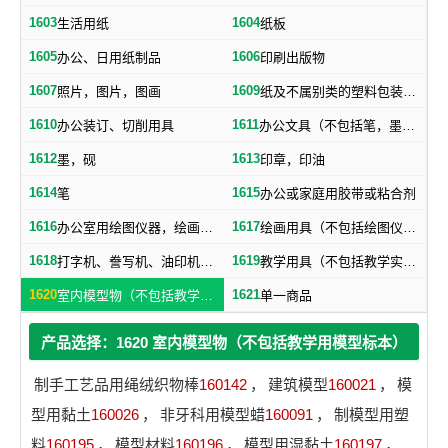
1603
1604
生活用纸
纸板
1605
1606
办公、日用纸制品
印刷出版物
1607
1609
照片，图片，图画
纸及不属别类的塑料包装物品
1610
1611
办公装订、切削用具
办公文具（不包括笔，墨，印，胶水）
1612
1613
墨，砚
印章，印油
1614
1615
笔
办公或家庭用胶带或粘合剂
1616
1617
办公室用绘图仪器，绘画仪器
绘画用具（不包括绘图仪器，笔）
1618
1619
打字机、誊写机、油印机及其附件（包括印刷铅字、印版）
教学用具（不包括教学实验用仪器）
1620
1621
室内模型物（不包括教学用模型标本）
单一商品
产品选择：1620 室内模型物（不包括教学用模型标本）
制手工艺品用绳绒织物棒
160142
，
建筑模型
160021
，
模
型用黏土
160026
，
非牙科用模型蜡
160091
，
制模型用塑
料
160195
，
模型材料
160196
，
模型用湿黏土
160197
，