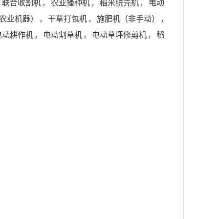
，
联合收割机
，
农业播种机
，
稻米脱壳机
，
电动
农业机器）
，
干草打包机
，
施肥机（非手动）
，
电动耕作机
，
电动割草机
，
电动草坪修剪机
，
稻