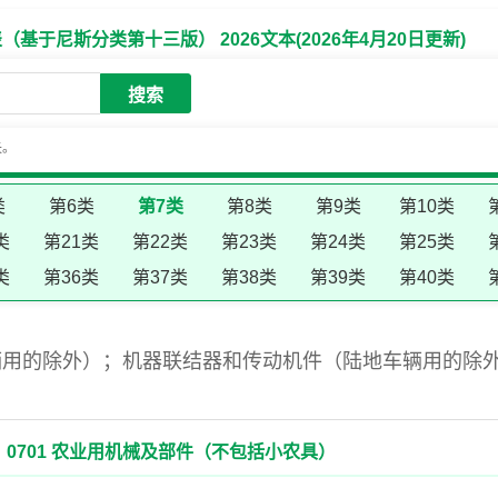
于尼斯分类第十三版） 2026文本(2026年4月20日更新)
搜索
失。
类
第6类
第7类
第8类
第9类
第10类
类
第21类
第22类
第23类
第24类
第25类
类
第36类
第37类
第38类
第39类
第40类
辆用的除外）；机器联结器和传动机件（陆地车辆用的除
0701 农业用机械及部件（不包括小农具）