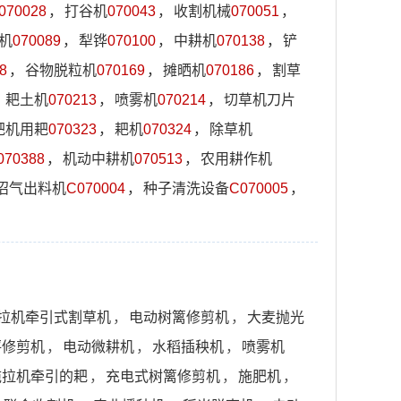
070028
，
打谷机
070043
，
收割机械
070051
，
机
070089
，
犁铧
070100
，
中耕机
070138
，
铲
8
，
谷物脱粒机
070169
，
摊晒机
070186
，
割草
，
耙土机
070213
，
喷雾机
070214
，
切草机刀片
耙机用耙
070323
，
耙机
070324
，
除草机
070388
，
机动中耕机
070513
，
农用耕作机
沼气出料机
C070004
，
种子清洗设备
C070005
，
拉机牵引式割草机
，
电动树篱修剪机
，
大麦抛光
坪修剪机
，
电动微耕机
，
水稻插秧机
，
喷雾机
拖拉机牵引的耙
，
充电式树篱修剪机
，
施肥机
，