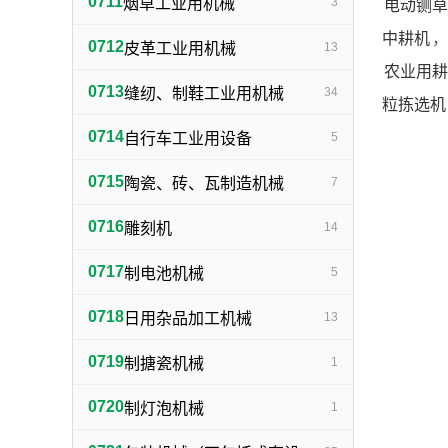
0711
烟草工业用机械
3
电动铡草
中耕机
，
0712
皮革工业用机械
13
农业用耕
0713
缝纫、制鞋工业用机械
34
粒拣选机
0714
自行车工业用设备
5
0715
陶瓷、砖、瓦制造机械
7
0716
雕刻机
14
0717
制电池机械
5
0718
日用杂品加工机械
13
0719
制搪瓷机械
1
0720
制灯泡机械
1