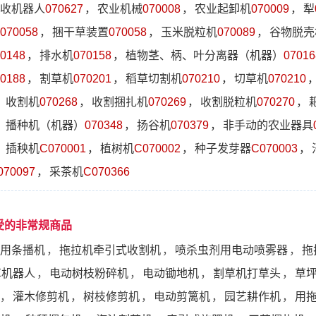
收机器人
070627
，
农业机械
070008
，
农业起卸机
070009
，
犁
070058
，
捆干草装置
070058
，
玉米脱粒机
070089
，
谷物脱壳
0148
，
排水机
070158
，
植物茎、柄、叶分离器（机器）
07016
0188
，
割草机
070201
，
稻草切割机
070210
，
切草机
070210
，
收割机
070268
，
收割捆扎机
070269
，
收割脱粒机
070270
，
，
播种机（机器）
070348
，
扬谷机
070379
，
非手动的农业器具
，
插秧机
C070001
，
植树机
C070002
，
种子发芽器
C070003
，
070097
，
采茶机
C070366
受的非常规商品
用条播机
，
拖拉机牵引式收割机
，
喷杀虫剂用电动喷雾器
，
拖
草机器人
，
电动树枝粉碎机
，
电动锄地机
，
割草机打草头
，
草
，
灌木修剪机
，
树枝修剪机
，
电动剪篱机
，
园艺耕作机
，
用