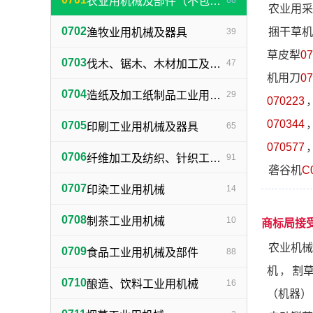
农业用机械及部件（不包括小农具）
88
农业用采
0702
捆干草机
渔牧业用机械及器具
39
草皮犁
07
0703
伐木、锯木、木材加工及火柴生产用机械及器具
47
机用刀
07
0704
造纸及加工纸制品工业用机械及器具
29
070223
070344
0705
印刷工业用机械及器具
65
070577
0706
纤维加工及纺织、针织工业用机械及部件
91
砻谷机
C
0707
印染工业用机械
14
0708
制茶工业用机械
10
商标局接
农业机械
0709
食品工业用机械及部件
88
机
，
割
0710
酿造、饮料工业用机械
16
（机器）