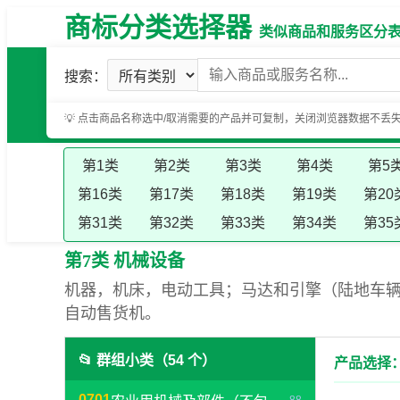
商标分类选择器
类似商品和服务区分表（基
搜索：
💡 点击商品名称选中/取消需要的产品并可复制，关闭浏览器数据不丢
第1类
第2类
第3类
第4类
第5
第16类
第17类
第18类
第19类
第20
第31类
第32类
第33类
第34类
第35
第7类 机械设备
机器，机床，电动工具；马达和引擎（陆地车
自动售货机。
📂 群组小类（54 个）
产品选择：
0701