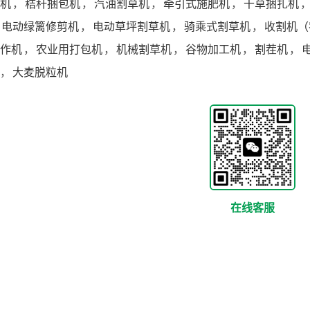
机
，
秸秆捆包机
，
汽油割草机
，
牵引式施肥机
，
干草捆扎机
电动绿篱修剪机
，
电动草坪割草机
，
骑乘式割草机
，
收割机（
作机
，
农业用打包机
，
机械割草机
，
谷物加工机
，
割茬机
，
，
大麦脱粒机
在线客服