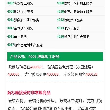
4007
4008
陶器加工服务
食物、饮料加工服务
4009
4010
剥制加工服务
皮革、服装加工服务
4011
4012
影像加工处理服务
污物处理服务
4013
4014
空气调节服务
水净化服务
4015
4016
单一服务
船只定制生产服务
4017
航空器定制生产服务
产品选择：4006 玻璃加工服务
吹制玻璃器皿
400062
，
玻璃窗着色处理（表面涂层）
400065
，
光学玻璃研磨
400088
，
车窗染色服务
400126
商标局接受的非常规商品
玻璃吹制
，
玻璃材料的处理
，
玻璃坡口切割
，
定制眼镜
镜片
，
玻璃器皿制造机器和设备的出租
，
光学透镜研