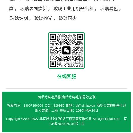
磨
，
玻璃表面焕新
，
玻璃工业用机器出租
，
玻璃着色
，
玻璃蚀刻
，
玻璃抛光
，
玻璃回火
在线客服
|
|
商标分类选择器
商标分类浏览
思妙互联
客服电话：13987166208 QQ：928925 邮箱：bj@simiao.cn 商标分类数据基于尼
斯分类第十三版 更新日期：2026年4月20日
Copyright ©2020-2027 北京思妙时代知识产权运营有限公司 All Right Reserved. 京
ICP备2021025319号-2号