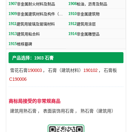
1907
1908
非金属耐火材料及制品
柏油，沥青及制品
1909
1910
非金属建筑材料及构件（不包括水泥预制构件）
非金属建筑物
1911
1912
建筑用玻璃及玻璃材料
建筑用涂层
1913
1914
建筑用粘合料
非金属雕塑品
1915
棺椁墓碑
产品选择：1903 石膏
雪花石膏
190003
，
石膏（建筑材料）
190102
，
石膏板
C190006
商标局接受的非常规商品
建筑用熟石膏
，
表面装饰用石膏
，
熟石膏（建筑用）