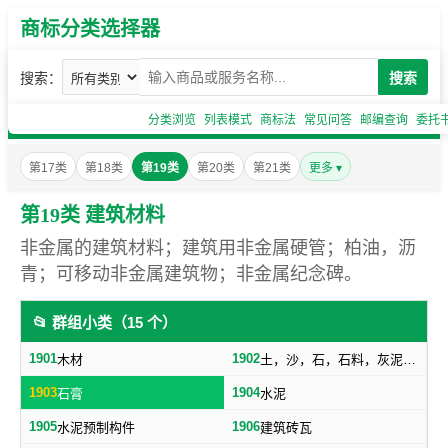
商标分类选择器
搜索：
搜索
分类浏览
列表模式
商标法
常见问答
邮编查询
委托
第17类
第18类
第19类
第20类
第21类
更多 ▾
第19类 建筑材料
非金属的建筑材料；建筑用非金属硬管；柏油，沥
青；可移动非金属建筑物；非金属纪念碑。
📂 群组小类（15 个）
1901
1902
木材
土，沙，石，石料，灰泥，炉渣等建筑用料
1903
1904
石膏
水泥
1905
1906
水泥预制构件
建筑砖瓦