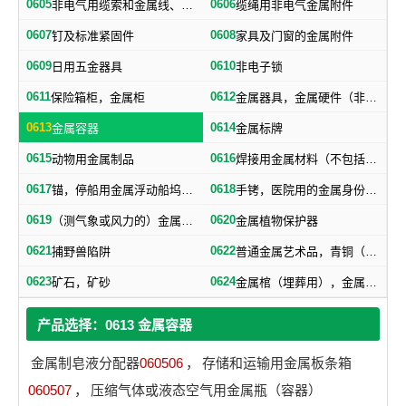
0605
0606
非电气用缆索和金属线、网、带
缆绳用非电气金属附件
0607
0608
钉及标准紧固件
家具及门窗的金属附件
0609
0610
日用五金器具
非电子锁
0611
0612
保险箱柜，金属柜
金属器具，金属硬件（非机器零件）
0613
0614
金属容器
金属标牌
0615
0616
动物用金属制品
焊接用金属材料（不包括塑料焊丝）
0617
0618
锚，停船用金属浮动船坞，金属下锚桩
手铐，医院用的金属身份证明手镯
0619
0620
（测气象或风力的）金属浆叶，金属风标
金属植物保护器
0621
0622
捕野兽陷阱
普通金属艺术品，青铜（艺术品）
0623
0624
矿石，矿砂
金属棺（埋葬用），金属棺材扣件，棺材用金属器材
产品选择：0613 金属容器
金属制皂液分配器
060506
，
存储和运输用金属板条箱
060507
，
压缩气体或液态空气用金属瓶（容器）