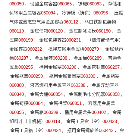
060050
，
储酸金属容器
060065
，
锡罐
060093
，
存储和
运输用金属容器
060094
，
冷铸模（铸造）
060096
，
压缩
气体或液态空气用金属容器
060112
，
马口铁制包装物
060119
，
金属信箱
060120
，
金属制冰块模
060150
，
金
属筐
060199
，
金属包装容器
060231
，
（储液或储气用）
金属容器
060232
，
搅拌灰浆用金属槽
060279
，
金属琵琶
桶
060287
，
金属桶箍
060288
，
金属桶
060289
，
普通金
属盒
060295
，
桶用金属塞
060296
，
金属密封盖
060297
，
金属瓶盖
060299
，
瓶用金属紧固塞
060300
，
金属瓶塞
060300
，
液态燃料用金属容器
060338
，
金属浮动容器
060340
，
金属大桶
060354
，
金属制毛巾分配器
060358
，
金属铸模
060384
，
金属桶架
060391
，
容器用金属盖
060395
，
金属箱
060398
，
桶用金属龙头
060402
，
金属
卸料斗（非机械）
060418
，
金属工具盒（空）
060423
，
金属工具箱（空）
060424
，
瓶用金属螺旋盖
060442
，
金