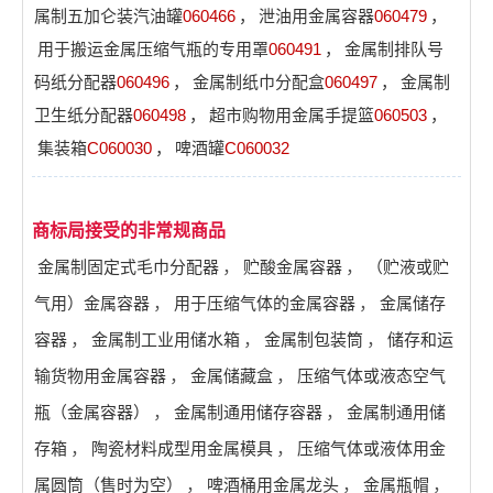
属制五加仑装汽油罐
060466
，
泄油用金属容器
060479
，
用于搬运金属压缩气瓶的专用罩
060491
，
金属制排队号
码纸分配器
060496
，
金属制纸巾分配盒
060497
，
金属制
卫生纸分配器
060498
，
超市购物用金属手提篮
060503
，
集装箱
C060030
，
啤酒罐
C060032
商标局接受的非常规商品
金属制固定式毛巾分配器
，
贮酸金属容器
，
（贮液或贮
气用）金属容器
，
用于压缩气体的金属容器
，
金属储存
容器
，
金属制工业用储水箱
，
金属制包装筒
，
储存和运
输货物用金属容器
，
金属储藏盒
，
压缩气体或液态空气
瓶（金属容器）
，
金属制通用储存容器
，
金属制通用储
存箱
，
陶瓷材料成型用金属模具
，
压缩气体或液体用金
属圆筒（售时为空）
，
啤酒桶用金属龙头
，
金属瓶帽
，