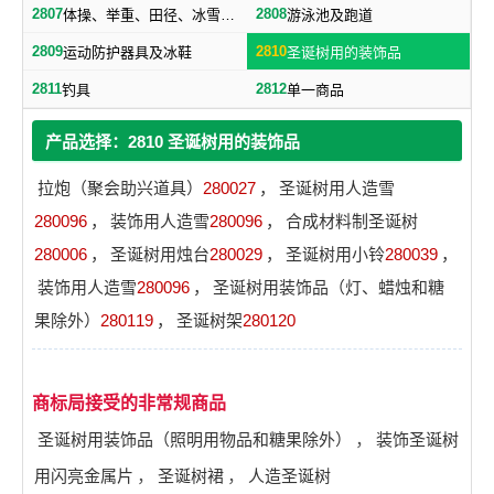
2807
2808
体操、举重、田径、冰雪及属于本类的其他运动器材
游泳池及跑道
2809
2810
运动防护器具及冰鞋
圣诞树用的装饰品
2811
2812
钓具
单一商品
产品选择：2810 圣诞树用的装饰品
拉炮（聚会助兴道具）
280027
，
圣诞树用人造雪
280096
，
装饰用人造雪
280096
，
合成材料制圣诞树
280006
，
圣诞树用烛台
280029
，
圣诞树用小铃
280039
，
装饰用人造雪
280096
，
圣诞树用装饰品（灯、蜡烛和糖
果除外）
280119
，
圣诞树架
280120
商标局接受的非常规商品
圣诞树用装饰品（照明用物品和糖果除外）
，
装饰圣诞树
用闪亮金属片
，
圣诞树裙
，
人造圣诞树