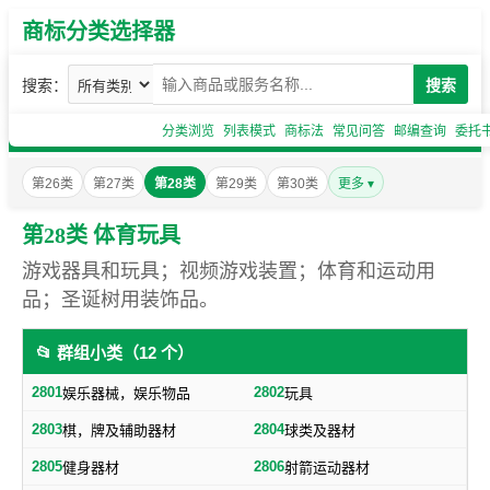
商标分类选择器
搜索：
搜索
分类浏览
列表模式
商标法
常见问答
邮编查询
委托
第26类
第27类
第28类
第29类
第30类
更多 ▾
第28类 体育玩具
游戏器具和玩具；视频游戏装置；体育和运动用
品；圣诞树用装饰品。
📂 群组小类（12 个）
2801
2802
娱乐器械，娱乐物品
玩具
2803
2804
棋，牌及辅助器材
球类及器材
2805
2806
健身器材
射箭运动器材