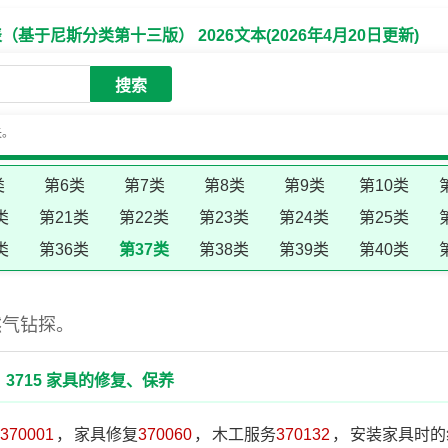
于尼斯分类第十三版） 2026文本(2026年4月20日更新)
搜索
失。
类
第6类
第7类
第8类
第9类
第10类
类
第21类
第22类
第23类
第24类
第25类
类
第36类
第37类
第38类
第39类
第40类
然气钻探。
3715 家具的修复、保养
370001
，
家具修复
370060
，
木工服务
370132
，
安装家具时的