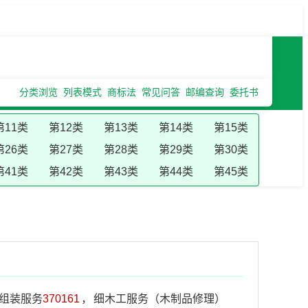
分类浏览
列表模式
商标法
常见问答
邮编查询
委托书
第11类
第12类
第13类
第14类
第15类
第26类
第27类
第28类
第29类
第30类
第41类
第42类
第43类
第44类
第45类
组装服务
370161
，
细木工服务（木制品修理）