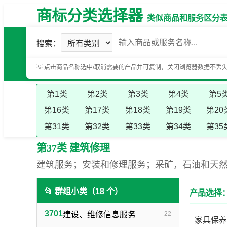
商标分类选择器
类似商品和服务区分表（基
搜索：
💡 点击商品名称选中/取消需要的产品并可复制，关闭浏览器数据不丢
第1类
第2类
第3类
第4类
第5
第16类
第17类
第18类
第19类
第20
第31类
第32类
第33类
第34类
第35
第37类 建筑修理
建筑服务；安装和修理服务；采矿，石油和天
📂 群组小类（18 个）
产品选择：
3701
建设、维修信息服务
22
家具保养