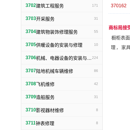
3702
370162
建筑工程服务
171
3703
开采服务
31
商标局接
3704
建筑物装饰修理服务
55
橱柜表面
3705
供暖设备的安装与修理
10
理
，
家
3706
机械、电器设备的安装与修理
224
3707
陆地机械车辆维修
86
3708
飞机维修
42
3709
造船服务
31
3710
影视器材维修
8
3711
钟表修理
8