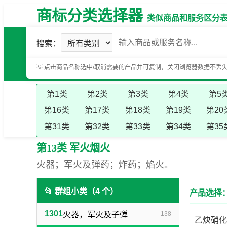
商标分类选择器
类似商品和服务区分表（基
搜索：
💡 点击商品名称选中/取消需要的产品并可复制，关闭浏览器数据不丢
第1类
第2类
第3类
第4类
第5
第16类
第17类
第18类
第19类
第20
第31类
第32类
第33类
第34类
第35
第13类 军火烟火
火器；军火及弹药；炸药；焰火。
📂 群组小类（4 个）
产品选择：
1301
火器，军火及子弹
138
乙炔硝化