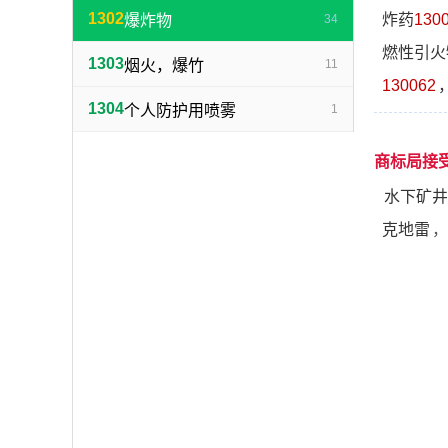
1302
炸药
130
爆炸物
34
燃性引火
1303
烟火，爆竹
11
130062
1304
个人防护用喷雾
1
商标局接
水下矿井
克地雷
，