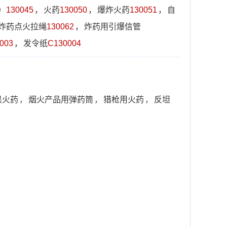
）
130045
，
火药
130050
，
爆炸火药
130051
，
自
炸药点火拉绳
130062
，
炸药用引爆信管
003
，
发令纸
C130004
黑火药
，
烟火产品用弹药筒
，
猎枪用火药
，
反坦