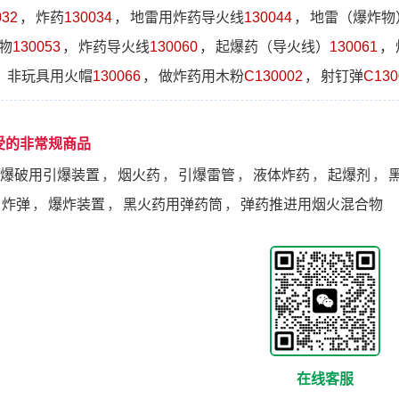
032
，
炸药
130034
，
地雷用炸药导火线
130044
，
地雷（爆炸物
物
130053
，
炸药导火线
130060
，
起爆药（导火线）
130061
，
，
非玩具用火帽
130066
，
做炸药用木粉
C130002
，
射钉弹
C130
受的非常规商品
爆破用引爆装置
，
烟火药
，
引爆雷管
，
液体炸药
，
起爆剂
，
炸弹
，
爆炸装置
，
黑火药用弹药筒
，
弹药推进用烟火混合物
在线客服