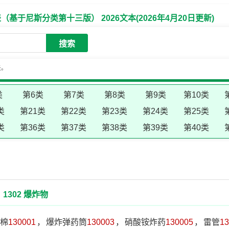
于尼斯分类第十三版） 2026文本(2026年4月20日更新)
搜索
失。
类
第6类
第7类
第8类
第9类
第10类
类
第21类
第22类
第23类
第24类
第25类
类
第36类
第37类
第38类
第39类
第40类
1302 爆炸物
棉
130001
，
爆炸弹药筒
130003
，
硝酸铵炸药
130005
，
雷管
13