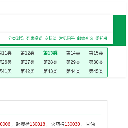
分类浏览
列表模式
商标法
常见问答
邮编查询
委托书
第11类
第12类
第13类
第14类
第15类
第26类
第27类
第28类
第29类
第30类
第41类
第42类
第43类
第44类
第45类
0006
，
起爆栓
130018
，
火药棉
130030
，
甘油