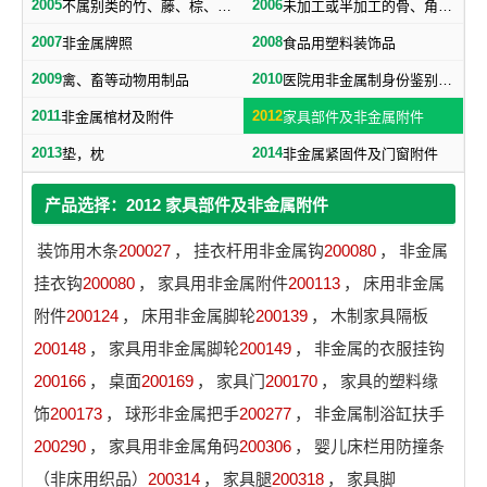
2005
2006
不属别类的竹、藤、棕、草制品
未加工或半加工的骨、角、牙、介及不属别类的工艺品
2007
2008
非金属牌照
食品用塑料装饰品
2009
2010
禽、畜等动物用制品
医院用非金属制身份鉴别手环
2011
2012
非金属棺材及附件
家具部件及非金属附件
2013
2014
垫，枕
非金属紧固件及门窗附件
产品选择：2012 家具部件及非金属附件
装饰用木条
200027
，
挂衣杆用非金属钩
200080
，
非金属
挂衣钩
200080
，
家具用非金属附件
200113
，
床用非金属
附件
200124
，
床用非金属脚轮
200139
，
木制家具隔板
200148
，
家具用非金属脚轮
200149
，
非金属的衣服挂钩
200166
，
桌面
200169
，
家具门
200170
，
家具的塑料缘
饰
200173
，
球形非金属把手
200277
，
非金属制浴缸扶手
200290
，
家具用非金属角码
200306
，
婴儿床栏用防撞条
（非床用织品）
200314
，
家具腿
200318
，
家具脚