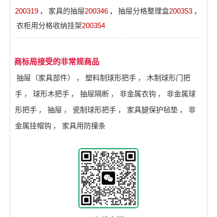
200319
，
家具的抽屉
200346
，
抽屉分格整理盒
200353
，
衣柜用分格收纳挂架
200354
商标局接受的非常规商品
抽屉（家具部件）
，
塑料制球形把手
，
木制球形门把
手
，
球形木把手
，
抽屉隔断
，
非金属衣钩
，
非金属球
形把手
，
抽屉
，
瓷制球形把手
，
家具腿保护毡垫
，
非
金属挂帽钩
，
家具用防撞条