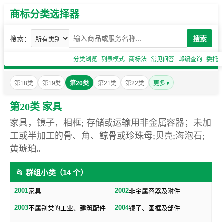
商标分类选择器
搜索：
搜索
分类浏览
列表模式
商标法
常见问答
邮编查询
委托
第18类
第19类
第20类
第21类
第22类
更多 ▾
第20类 家具
家具，镜子，相框; 存储或运输用非金属容器；未加
工或半加工的骨、角、鲸骨或珍珠母;贝壳;海泡石;
黄琥珀。
📂 群组小类（14 个）
2001
2002
家具
非金属容器及附件
2003
2004
不属别类的工业、建筑配件
镜子、画框及部件