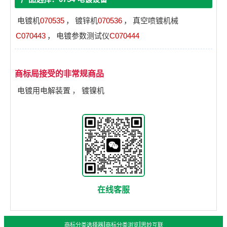
电镀机
070535
，
镀锌机
070536
，
真空喷镀机械
C070443
，
电镀参数测试仪
C070444
商标局接受的非常规商品
电镀用电解装置
，
镀镍机
在线客服
|
|
商标分类选择器
商标分类浏览
思妙互联