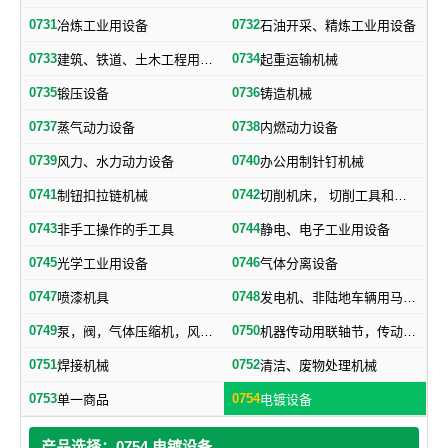
0731
0732
冶炼工业用设备
石油开采、精炼工业用设备
0733
0734
建筑、铁道、土木工程用机械
起重运输机械
0735
0736
锻压设备
铸造机械
0737
0738
蒸气动力设备
内燃动力设备
0739
0740
风力、水力动力设备
办公用制针钉机械
0741
0742
制钮扣拉链机械
切削机床， 切削工具和其他金属加工机械
0743
0744
非手工操作的手工具
静电、电子工业用设备
0745
0746
光学工业用设备
气体分离设备
0747
0748
喷漆机具
发电机、非陆地车辆用马达和引擎及其零部件
0749
0750
泵，阀，气体压缩机，风机，，液压元件，气动元件
机器传动用联轴节，传动带及其他机器零部件
0751
0752
焊接机械
清洁、废物处理机械
0753
0754
单一商品
电镀设备
产品选择：0754 电镀设备