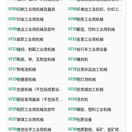
0705
0706
印刷工业用机械及器具
纤维加工及纺织、针织工业用机械及部件
0707
0708
印染工业用机械
制茶工业用机械
0709
0710
食品工业用机械及部件
酿造、饮料工业用机械
0711
0712
烟草工业用机械
皮革工业用机械
0713
0714
缝纫、制鞋工业用机械
自行车工业用设备
0715
0716
陶瓷、砖、瓦制造机械
雕刻机
0717
0718
制电池机械
日用杂品加工机械
0719
0720
制搪瓷机械
制灯泡机械
0721
0722
包装机械（不包括成套设备专用包装机械）
民用煤加工机械
0723
0724
厨房家用器具（不包括烹调、电气加热设备及厨房手工具）
洗衣机
0725
0726
制药工业用机械及部件
橡胶、塑料工业机械
0727
0728
玻璃工业用机械
化肥设备
0729
0730
其他化学工业用机械
地质勘探、采矿、选矿用机械