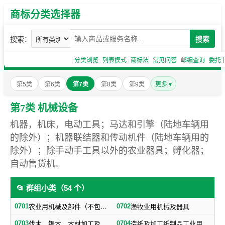
商标分类选择器
搜索：
搜索
分类浏览
列表模式
商标法
常见问答
邮编查询
委托
第5类
第6类
第7类
第8类
第9类
更多 ▾
第7类 机械设备
机器，机床，电动工具；马达和引擎（陆地车辆用
的除外）；机器联结器和传动机件（陆地车辆用的
除外）；除手动手工具以外的农业器具；孵化器；
自动售货机。
📂 群组小类（54 个）
0701
0702
农业用机械及部件（不包括小农具）
渔牧业用机械及器具
0703
0704
伐木、锯木、木材加工及火柴生产用机械及器具
造纸及加工纸制品工业用机械及器具