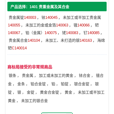
产品选择：1401 贵重金属及其合金
贵金属锭
140003
，
铱
140045
，
未加工或半加工贵金属
140055
，
未加工的金或金箔
140063
，
锇
140066
，
钯
140067
，
铂（金属）
140075
，
铑
140083
，
钌
140085
，
贵金属合金
140104
，
未加工、未打造的银
140163
，
海绵
钯
C140014
商标局接受的非常规商品
银条
，
贵金属
，
加工或未加工的黄金
，
铱合金
，
锇合
金
，
金条
，
铂合金锭
，
铂
，
铂锭
，
银合金锭
，
银
锭
，
银
，
金锭
，
黄金合金锭
，
黄金
，
未加工或半加工
黄金
，
未加工的银合金