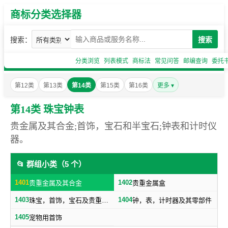
商标分类选择器
搜索：
搜索
分类浏览
列表模式
商标法
常见问答
邮编查询
委托
第12类
第13类
第14类
第15类
第16类
更多 ▾
第14类 珠宝钟表
贵金属及其合金;首饰，宝石和半宝石;钟表和计时仪
器。
📂 群组小类（5 个）
1401
1402
贵重金属及其合金
贵重金属盒
1403
1404
珠宝，首饰，宝石及贵重金属制纪念品
钟，表，计时器及其零部件
1405
宠物用首饰