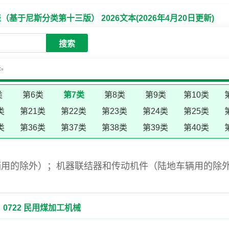
于尼斯分类第十三版） 2026文本(2026年4月20日更新)
搜索
失。
类
第6类
第7类
第8类
第9类
第10类
类
第21类
第22类
第23类
第24类
第25类
类
第36类
第37类
第38类
第39类
第40类
辆用的除外）；机器联结器和传动机件（陆地车辆用的除
0722 民用煤加工机械