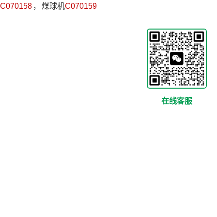
C070158
，
煤球机
C070159
在线客服