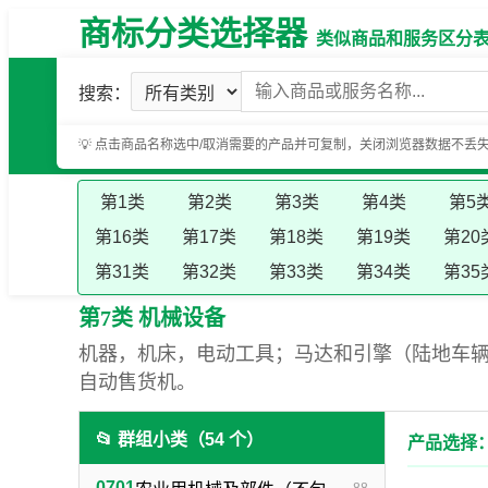
商标分类选择器
类似商品和服务区分表（基
搜索：
💡 点击商品名称选中/取消需要的产品并可复制，关闭浏览器数据不丢
第1类
第2类
第3类
第4类
第5
第16类
第17类
第18类
第19类
第20
第31类
第32类
第33类
第34类
第35
第7类 机械设备
机器，机床，电动工具；马达和引擎（陆地车
自动售货机。
📂 群组小类（54 个）
产品选择：
0701