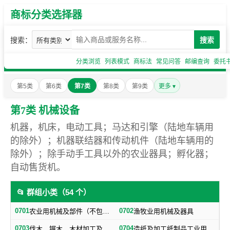
商标分类选择器
搜索：
搜索
分类浏览
列表模式
商标法
常见问答
邮编查询
委托
第5类
第6类
第7类
第8类
第9类
更多 ▾
第7类 机械设备
机器，机床，电动工具；马达和引擎（陆地车辆用
的除外）；机器联结器和传动机件（陆地车辆用的
除外）；除手动手工具以外的农业器具；孵化器；
自动售货机。
📂 群组小类（54 个）
0701
0702
农业用机械及部件（不包括小农具）
渔牧业用机械及器具
0703
0704
伐木、锯木、木材加工及火柴生产用机械及器具
造纸及加工纸制品工业用机械及器具