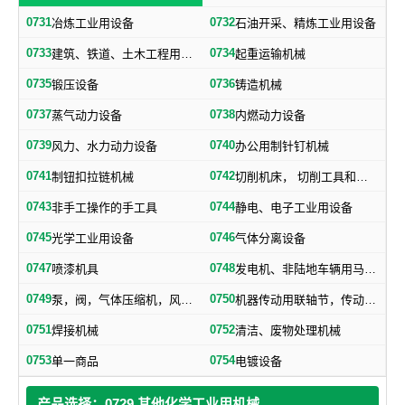
0731
0732
冶炼工业用设备
石油开采、精炼工业用设备
0733
0734
建筑、铁道、土木工程用机械
起重运输机械
0735
0736
锻压设备
铸造机械
0737
0738
蒸气动力设备
内燃动力设备
0739
0740
风力、水力动力设备
办公用制针钉机械
0741
0742
制钮扣拉链机械
切削机床， 切削工具和其他金属加工机械
0743
0744
非手工操作的手工具
静电、电子工业用设备
0745
0746
光学工业用设备
气体分离设备
0747
0748
喷漆机具
发电机、非陆地车辆用马达和引擎及其零部件
0749
0750
泵，阀，气体压缩机，风机，，液压元件，气动元件
机器传动用联轴节，传动带及其他机器零部件
0751
0752
焊接机械
清洁、废物处理机械
0753
0754
单一商品
电镀设备
产品选择：0729 其他化学工业用机械