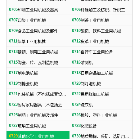
0705
0706
印刷工业用机械及器具
纤维加工及纺织、针织工业用机械及部件
0707
0708
印染工业用机械
制茶工业用机械
0709
0710
食品工业用机械及部件
酿造、饮料工业用机械
0711
0712
烟草工业用机械
皮革工业用机械
0713
0714
缝纫、制鞋工业用机械
自行车工业用设备
0715
0716
陶瓷、砖、瓦制造机械
雕刻机
0717
0718
制电池机械
日用杂品加工机械
0719
0720
制搪瓷机械
制灯泡机械
0721
0722
包装机械（不包括成套设备专用包装机械）
民用煤加工机械
0723
0724
厨房家用器具（不包括烹调、电气加热设备及厨房手工具）
洗衣机
0725
0726
制药工业用机械及部件
橡胶、塑料工业机械
0727
0728
玻璃工业用机械
化肥设备
0729
0730
其他化学工业用机械
地质勘探、采矿、选矿用机械