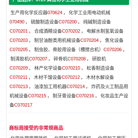
生产用化学反应器
070624
，
化学工业用电动机械
070490
，
硫酸制造设备
C070200
，
纯碱制造设备
C070201
，
合成酒精设备
C070202
，
电解水制氢氧设备
C070203
，
制甘油酚类用机械设备
C070204
，
焦化设备
C070205
，
制虫胶、骨胶用设备（槽搅合机）
C070206
，
制清胶机
C070207
，
碎骨机
C070208
，
研胶机
C070209
，
林产化学设备
C070210
，
松香制造设备
C070211
，
木材干馏设备
C070212
，
木材水解设备
C070213
，
油漆加工用机器
C070214
，
炸药及火工制品用
机械设备
C070215
，
制牙膏设备
C070216
，
化妆品生产设
备
C070217
商标局接受的非常规商品