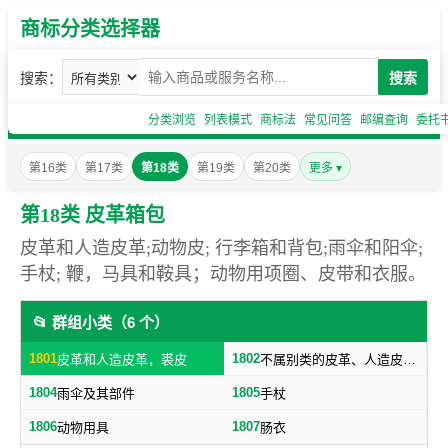
商标分类选择器
搜索：
搜索
分类浏览
列表模式
商标法
常见问答
邮编查询
委托
第16类
第17类
第18类
第19类
第20类
更多 ▾
第18类 皮革箱包
皮革和人造皮革;动物皮; 行李箱和背包;雨伞和阳伞;
手杖; 鞭，马具和鞍具；动物用项圈、皮带和衣服。
📂 群组小类（6 个）
1801
1802
皮革和人造皮革，裘皮
不属别类的皮革、人造皮革制品，箱子及旅行袋，日用革制品
1804
1805
雨伞及其部件
手杖
1806
1807
动物用具
肠衣