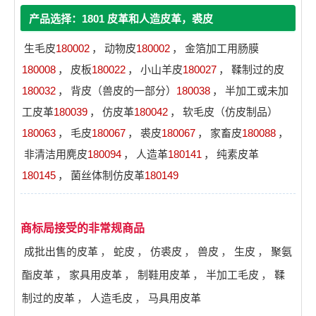
产品选择：1801 皮革和人造皮革，裘皮
生毛皮
180002
，
动物皮
180002
，
金箔加工用肠膜
180008
，
皮板
180022
，
小山羊皮
180027
，
鞣制过的皮
180032
，
背皮（兽皮的一部分）
180038
，
半加工或未加
工皮革
180039
，
仿皮革
180042
，
软毛皮（仿皮制品）
180063
，
毛皮
180067
，
裘皮
180067
，
家畜皮
180088
，
非清洁用麂皮
180094
，
人造革
180141
，
纯素皮革
180145
，
菌丝体制仿皮革
180149
商标局接受的非常规商品
成批出售的皮革
，
蛇皮
，
仿裘皮
，
兽皮
，
生皮
，
聚氨
酯皮革
，
家具用皮革
，
制鞋用皮革
，
半加工毛皮
，
鞣
制过的皮革
，
人造毛皮
，
马具用皮革