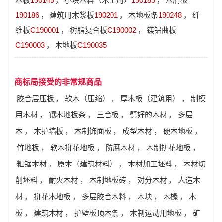
木板
190149
，
小块木料（木工用）
190185
，
木屑板
190186
，
建筑用木浆板
190201
，
木地板条
190248
，
纤
维板
C190001
，
树脂复合板
C190002
，
镁铝曲板
C190003
，
木地板
C190035
商标局接受的非常规商品
胶合层压板
，
软木（压缩）
，
厚木板（建筑用）
，
制模
用木材
，
镶木地板条
，
三合板
，
劈好的木材
，
多层
木
，
木护墙板
，
木制饰面板
，
成型木材
，
硬木地板
，
竹地板
，
软木拼花地板
，
防腐木材
，
木制拼花地板
，
粗锯木材
，
原木（建筑材料）
，
木材加工坯料
，
木材切
削坯料
，
耐火木材
，
木制地板砖
，
对分木材
，
人造木
材
，
拼花木地板
，
多层胶合木料
，
木块
，
木椽
，
木
板
，
建筑木材
，
护壁板顶木条
，
木制运动用地板
，
矿