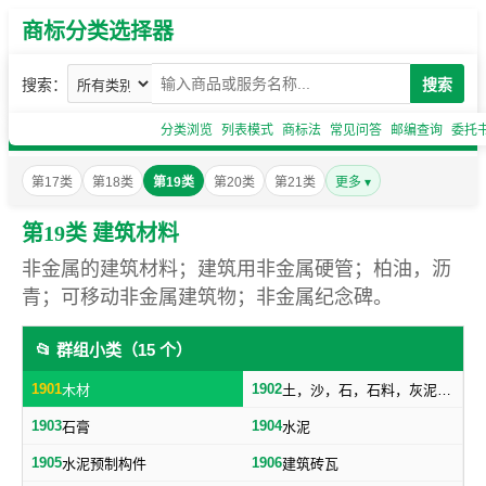
商标分类选择器
搜索：
搜索
分类浏览
列表模式
商标法
常见问答
邮编查询
委托
第17类
第18类
第19类
第20类
第21类
更多 ▾
第19类 建筑材料
非金属的建筑材料；建筑用非金属硬管；柏油，沥
青；可移动非金属建筑物；非金属纪念碑。
📂 群组小类（15 个）
1901
1902
木材
土，沙，石，石料，灰泥，炉渣等建筑用料
1903
1904
石膏
水泥
1905
1906
水泥预制构件
建筑砖瓦