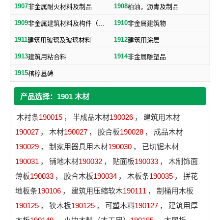
1907
1908
非金属耐火材料及制品
柏油，沥青及制品
1909
1910
非金属建筑材料及构件（不包括水泥预制构件）
非金属建筑物
1911
1912
建筑用玻璃及玻璃材料
建筑用涂层
1913
1914
建筑用粘合料
非金属雕塑品
1915
棺椁墓碑
产品选择：1901 木材
木衬条
190015
，
半成品木材
190026
，
建筑用木材
190027
，
木材
190027
，
胶合板
190028
，
成品木材
190029
，
制家用器具用木材
190030
，
已切锯木材
190031
，
铺地木材
190032
，
贴面板
190033
，
木制饰面
薄板
190033
，
胶合木板
190034
，
木板条
190035
，
拼花
地板条
190106
，
建筑用压缩软木
190111
，
制桶用木板
190125
，
狭木板
190125
，
可塑木料
190127
，
建筑用厚