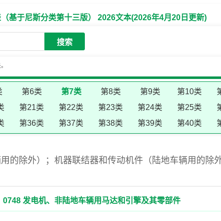
于尼斯分类第十三版） 2026文本(2026年4月20日更新)
搜索
失。
类
第6类
第7类
第8类
第9类
第10类
类
第21类
第22类
第23类
第24类
第25类
类
第36类
第37类
第38类
第39类
第40类
辆用的除外）；机器联结器和传动机件（陆地车辆用的除
0748 发电机、非陆地车辆用马达和引擎及其零部件