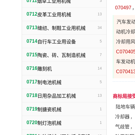
0711
烟草工业用机械
3
070497
0712
皮革工业用机械
13
汽车发
0713
缝纫、制鞋工业用机械
34
动机冷
0714
自行车工业用设备
5
冷却用
C07040
0715
陶瓷、砖、瓦制造机械
7
车发动
0716
雕刻机
14
C07041
0717
制电池机械
5
0718
日用杂品加工机械
13
商标局接
陆地车辆
0719
制搪瓷机械
1
冷却器
，
0720
制灯泡机械
1
气歧管
，