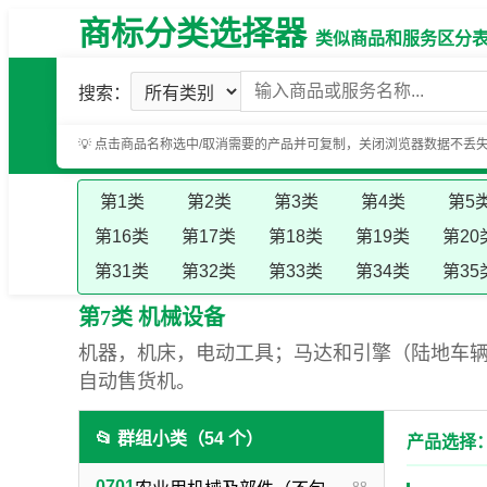
商标分类选择器
类似商品和服务区分表（基
搜索：
💡 点击商品名称选中/取消需要的产品并可复制，关闭浏览器数据不丢
第1类
第2类
第3类
第4类
第5
第16类
第17类
第18类
第19类
第20
第31类
第32类
第33类
第34类
第35
第7类 机械设备
机器，机床，电动工具；马达和引擎（陆地车
自动售货机。
📂 群组小类（54 个）
产品选择：
0701