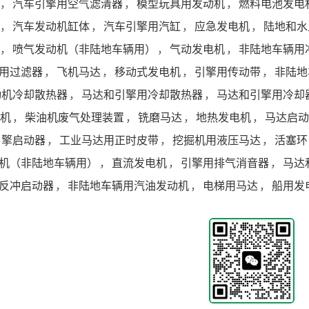
，
汽车引擎用空气滤清器
，
模型玩具用发动机
，
燃料电池发电
，
汽车发动机缸体
，
汽车引擎用汽缸
，
应急发电机
，
陆地和水
，
喷气发动机（非陆地车辆用）
，
气动发电机
，
非陆地车辆用
用过滤器
，
飞机马达
，
移动式发电机
，
引擎用传动带
，
非陆地
动机冷却散热器
，
马达和引擎用冷却散热器
，
马达和引擎用冷却
机
，
柴油机废气处理装置
，
铣磨马达
，
地热发电机
，
马达启动
引擎启动器
，
工业马达用正时皮带
，
挖掘机用液压马达
，
活塞环
机（非陆地车辆用）
，
直流发电机
，
引擎用排气消音器
，
马达
反冲启动器
，
非陆地车辆用汽油发动机
，
电梯用马达
，
船用发