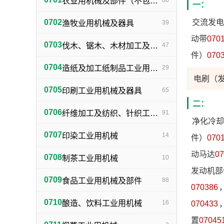
农业用机械及部件（不包括小农具）
88
一：
0702
交流发电
渔牧业用机械及器具
39
动带
070
0703
伐木、锯木、木材加工及火柴生产用机械及器具
47
件）
070
0704
造纸及加工纸制品工业用机械及器具
29
电刷（
0705
印刷工业用机械及器具
65
二：
0706
纤维加工及纺织、针织工业用机械及部件
91
净化冷却
0707
印染工业用机械
14
件）
070
动马达
07
0708
制茶工业用机械
10
发动机部
0709
食品工业用机械及部件
88
070386
0710
酿造、饮料工业用机械
16
070433
置
07045