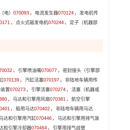
（电）
070093
，
电流发生器
070124
，
发电机传
0171
，
点火式磁发电机
070244
，
定子（机器部
70032
，
引擎喷油嘴
070077
，
密封接头（引擎部
缸
070139
，
汽缸活塞
070197
，
非陆地车辆用传
染装置
070273
，
引擎活塞
070274
，
活塞（机器或
380
，
马达和引擎用风扇
070381
，
航空引擎
0401
，
船用马达
070402
，
非陆地车辆用马达
马达和引擎用汽缸
070446
，
马达和引擎用排气装
达和引擎冷却器
070464
，
引擎用排气歧管