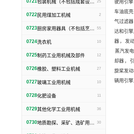
0721
驶用引擎
包装机械（不包括成套设备专用包装机械）
25
车油底壳
0722
民用煤加工机械
2
气过滤器
0723
厨房家用器具（不包括烹调、电气加热设备及厨房手工具）
55
达和引擎
器
，
发
0724
洗衣机
10
蒸汽发电
0725
制药工业用机械及部件
12
却器
，
0726
橡胶、塑料工业机械
27
旋桨发动
辆用引擎
0727
玻璃工业用机械
10
0728
化肥设备
11
0729
其他化学工业用机械
36
0730
地质勘探、采矿、选矿用机械
30