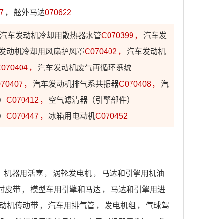
7
，
舷外马达
070622
汽车发动机冷却用散热器水管
C070399
，
汽车发
发动机冷却用风扇护风罩
C070402
，
汽车发动机
C070404
，
汽车发动机废气再循环系统
70407
，
汽车发动机排气系共振器
C070408
，
汽
）
C070412
，
空气滤清器（引擎部件）
）
C070447
，
冰箱用电动机
C070452
，
机器用活塞
，
涡轮发电机
，
马达和引擎用机油
时皮带
，
模型车用引擎和马达
，
马达和引擎用进
动机传动带
，
汽车用排气管
，
发电机组
，
气球驾