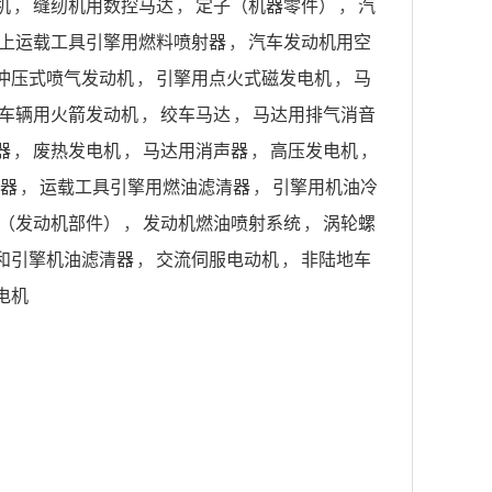
机
，
缝纫机用数控马达
，
定子（机器零件）
，
汽
上运载工具引擎用燃料喷射器
，
汽车发动机用空
冲压式喷气发动机
，
引擎用点火式磁发电机
，
马
车辆用火箭发动机
，
绞车马达
，
马达用排气消音
器
，
废热发电机
，
马达用消声器
，
高压发电机
，
器
，
运载工具引擎用燃油滤清器
，
引擎用机油冷
（发动机部件）
，
发动机燃油喷射系统
，
涡轮螺
和引擎机油滤清器
，
交流伺服电动机
，
非陆地车
电机