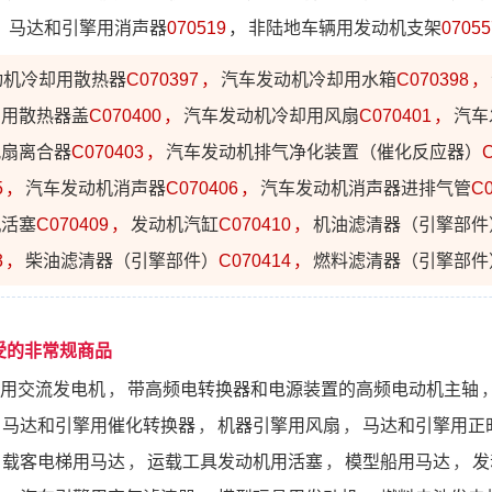
，
马达和引擎用消声器
070519
，
非陆地车辆用发动机支架
07055
动机冷却用散热器
C070397
，
汽车发动机冷却用水箱
C070398
，
却用散热器盖
C070400
，
汽车发动机冷却用风扇
C070401
，
汽车
风扇离合器
C070403
，
汽车发动机排气净化装置（催化反应器）
5
，
汽车发动机消声器
C070406
，
汽车发动机消声器进排气管
C0
机活塞
C070409
，
发动机汽缸
C070410
，
机油滤清器（引擎部件
3
，
柴油滤清器（引擎部件）
C070414
，
燃料滤清器（引擎部件
受的非常规商品
用交流发电机
，
带高频电转换器和电源装置的高频电动机主轴
马达和引擎用催化转换器
，
机器引擎用风扇
，
马达和引擎用正
载客电梯用马达
，
运载工具发动机用活塞
，
模型船用马达
，
发