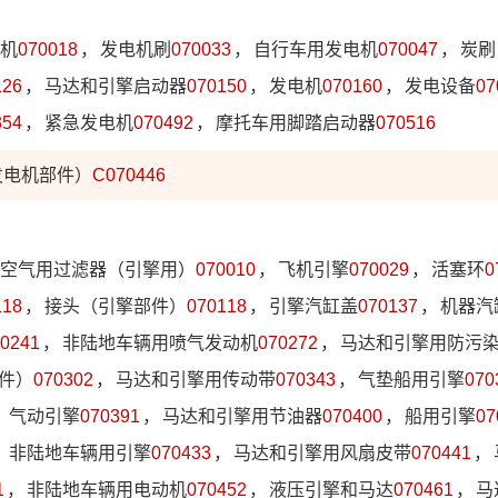
机
070018
，
发电机刷
070033
，
自行车用发电机
070047
，
炭刷
126
，
马达和引擎启动器
070150
，
发电机
070160
，
发电设备
07
354
，
紧急发电机
070492
，
摩托车用脚踏启动器
070516
发电机部件）
C070446
空气用过滤器（引擎用）
070010
，
飞机引擎
070029
，
活塞环
0
118
，
接头（引擎部件）
070118
，
引擎汽缸盖
070137
，
机器汽
0241
，
非陆地车辆用喷气发动机
070272
，
马达和引擎用防污
件）
070302
，
马达和引擎用传动带
070343
，
气垫船用引擎
070
，
气动引擎
070391
，
马达和引擎用节油器
070400
，
船用引擎
07
，
非陆地车辆用引擎
070433
，
马达和引擎用风扇皮带
070441
，
1
，
非陆地车辆用电动机
070452
，
液压引擎和马达
070461
，
马