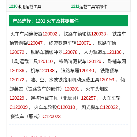
1210
1211
水用运载工具
运载工具零部件
产品选择：1201 火车及其零部件
火车车厢连接器
120002
，
铁路车辆轮缘
120033
，
铁路车
辆转向架
120047
，
缆索铁道车辆
120071
，
铁路车辆
120072
，
铁路车辆缓冲器
120078
，
人力轨道车
120106
，
电动运载工具
120110
，
铁路冷藏货车
120129
，
卧铺车厢
120136
，
机车
120138
，
铁路车厢
120140
，
铁路餐车
120172
，
陆、空、水或铁路用机动运载工具
120193
，
倾
卸装置（铁路货车的部件）
120201
，
火车头烟囱
120229
，
遥控运载工具（非玩具）
120257
，
火车车轮
C120009
，
火车车轮毂
C120010
，
厢式餐车
C120022
，
餐饮车（厢式）
C120023