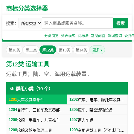
商标分类选择器
搜索：
搜索
分类浏览
列表模式
商标法
常见问答
邮编查询
委托
第10类
第11类
第12类
第13类
第14类
更多 ▾
第12类 运输工具
运载工具；陆、空、海用运载装置。
📂 群组小类（10 个）
1201
1202
火车及其零部件
汽车、电车、摩托车及其零部件（不包括轮胎）
1204
1205
自行车、三轮车及其零部件（不包括轮胎）
缆车，架空运输设备
1206
1207
轮椅，手推车，儿童推车
畜力车辆
1208
1209
轮胎及轮胎修理工具
空用运载工具（不包括飞机轮胎）