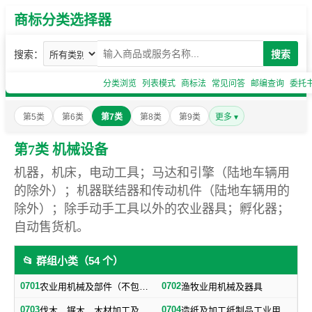
商标分类选择器
搜索：
搜索
分类浏览
列表模式
商标法
常见问答
邮编查询
委托
第5类
第6类
第7类
第8类
第9类
更多 ▾
第7类 机械设备
机器，机床，电动工具；马达和引擎（陆地车辆用
的除外）；机器联结器和传动机件（陆地车辆用的
除外）；除手动手工具以外的农业器具；孵化器；
自动售货机。
📂 群组小类（54 个）
0701
0702
农业用机械及部件（不包括小农具）
渔牧业用机械及器具
0703
0704
伐木、锯木、木材加工及火柴生产用机械及器具
造纸及加工纸制品工业用机械及器具