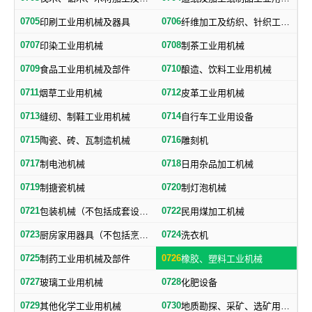
0705
0706
印刷工业用机械及器具
纤维加工及纺织、针织工业用机械及部件
0707
0708
印染工业用机械
制茶工业用机械
0709
0710
食品工业用机械及部件
酿造、饮料工业用机械
0711
0712
烟草工业用机械
皮革工业用机械
0713
0714
缝纫、制鞋工业用机械
自行车工业用设备
0715
0716
陶瓷、砖、瓦制造机械
雕刻机
0717
0718
制电池机械
日用杂品加工机械
0719
0720
制搪瓷机械
制灯泡机械
0721
0722
包装机械（不包括成套设备专用包装机械）
民用煤加工机械
0723
0724
厨房家用器具（不包括烹调、电气加热设备及厨房手工具）
洗衣机
0725
0726
制药工业用机械及部件
橡胶、塑料工业机械
0727
0728
玻璃工业用机械
化肥设备
0729
0730
其他化学工业用机械
地质勘探、采矿、选矿用机械