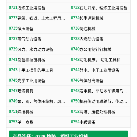
0731
0732
冶炼工业用设备
石油开采、精炼工业用设备
0733
0734
建筑、铁道、土木工程用机械
起重运输机械
0735
0736
锻压设备
铸造机械
0737
0738
蒸气动力设备
内燃动力设备
0739
0740
风力、水力动力设备
办公用制针钉机械
0741
0742
制钮扣拉链机械
切削机床， 切削工具和其他金属加工机械
0743
0744
非手工操作的手工具
静电、电子工业用设备
0745
0746
光学工业用设备
气体分离设备
0747
0748
喷漆机具
发电机、非陆地车辆用马达和引擎及其零部件
0749
0750
泵，阀，气体压缩机，风机，，液压元件，气动元件
机器传动用联轴节，传动带及其他机器零部件
0751
0752
焊接机械
清洁、废物处理机械
0753
0754
单一商品
电镀设备
产品选择：0726 橡胶、塑料工业机械