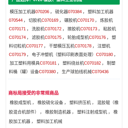
模压加工机器
070206
，
硫化器
070384
，
塑料加工机器
070544
，
切胶机
C070169
，
碾胶机
C070170
，
炼胶机
C070171
，
洗胶机
C070172
，
擦胶机
C070173
，
粘胶机
C070174
，
滤胶机
C070175
，
轮胎成型机
C070176
，
塑
料切粒机
C070177
，
干塑模压瓦机
C070178
，
注塑机
C070179
，
电子冲塑机（塑料印刷表面处理）
C070180
，
加工塑料用模具
C070181
，
塑料绕丝机
C070182
，
制塑
料桶（罐）设备
C070380
，
生产球拍线机械
C070436
商标局接受的非常规商品
橡胶成型机
，
橡胶硫化设备
，
塑料挤压机
，
混胶辊（橡
胶混合机部件）
，
橡胶制造机器
，
塑料注射成型机
，
橡
胶加工机器
，
塑料加工机械