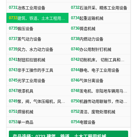
0731
0732
冶炼工业用设备
石油开采、精炼工业用设备
0733
0734
建筑、铁道、土木工程用机械
起重运输机械
0735
0736
锻压设备
铸造机械
0737
0738
蒸气动力设备
内燃动力设备
0739
0740
风力、水力动力设备
办公用制针钉机械
0741
0742
制钮扣拉链机械
切削机床， 切削工具和其他金属加工机械
0743
0744
非手工操作的手工具
静电、电子工业用设备
0745
0746
光学工业用设备
气体分离设备
0747
0748
喷漆机具
发电机、非陆地车辆用马达和引擎及其零部件
0749
0750
泵，阀，气体压缩机，风机，，液压元件，气动元件
机器传动用联轴节，传动带及其他机器零部件
0751
0752
焊接机械
清洁、废物处理机械
0753
0754
单一商品
电镀设备
产品选择：0733 建筑、铁道、土木工程用机械