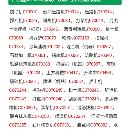
搅动机
070007
，
蒸汽压路机
070014
，
压路机
070014
，
搅拌机
070026
，
粉刷机
070030
，
打浆机
070044
，
混凝
土搅拌机（机器）
070045
，
沥青制造机
070050
，
推土机
070069
，
机器铲
070070
，
粉碎机
070153
，
挖掘机
070184
，
涂焦油机
070202
，
混合机（机器）
070267
，
石材加工机
070301
，
铺轨机
070322
，
筑路机
070340
，
铁路建筑机器
070383
，
挖掘机（机器）
070397
，
夯锤
（机器）
070404
，
土方机械
070417
，
开沟犁
070458
，
碾碎机
070561
，
撞锤（机器）
070562
，
掘土机
C070244
，
挖沟机
C070245
，
松土机
C070246
，
铲运机
C070247
，
打桩机
C070248
，
刮泥机
C070249
，
多用养
路机
C070250
，
灌浆机
C070251
，
钢筋拨机
C070252
，
联合抹灰机
C070253
，
起道机
C070254
，
混凝土振动器
C070255
，
石材切割机
C070381
，
装载机
C070382
，
水