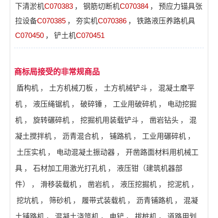
下清淤机
C070383
，
钢筋切断机
C070384
，
预应力锚具张
拉设备
C070385
，
夯实机
C070386
，
铁路液压养路机具
C070450
，
铲土机
C070451
商标局接受的非常规商品
盾构机
，
土方机械刀板
，
土方机械铲斗
，
混凝土磨平
机
，
液压绳锯机
，
破碎锤
，
工业用破碎机
，
电动挖掘
机
，
旋转碾碎机
，
挖掘机用装载铲斗
，
凿岩钻头
，
混
凝土搅拌机
，
沥青混合机
，
铺路机
，
工业用碾碎机
，
土压实机
，
电动混凝土振动器
，
开凿路面材料用机械工
具
，
石材加工用激光打孔机
，
液压钳（建筑机器部
件）
，
滑移装载机
，
凿岩机
，
液压挖掘机
，
挖泥机
，
挖坑机
，
筛砂机
，
履带式装载机
，
沥青铺路机
，
混凝
土铺路机
，
混凝土浇筑机
，
电铲
，
拔桩机
，
道路用划