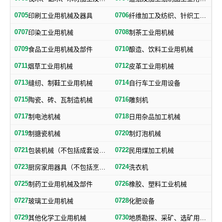
0705
0706
印刷工业用机械及器具
纤维加工及纺织、针织工业用机械及部件
0707
0708
印染工业用机械
制茶工业用机械
0709
0710
食品工业用机械及部件
酿造、饮料工业用机械
0711
0712
烟草工业用机械
皮革工业用机械
0713
0714
缝纫、制鞋工业用机械
自行车工业用设备
0715
0716
陶瓷、砖、瓦制造机械
雕刻机
0717
0718
制电池机械
日用杂品加工机械
0719
0720
制搪瓷机械
制灯泡机械
0721
0722
包装机械（不包括成套设备专用包装机械）
民用煤加工机械
0723
0724
厨房家用器具（不包括烹调、电气加热设备及厨房手工具）
洗衣机
0725
0726
制药工业用机械及部件
橡胶、塑料工业机械
0727
0728
玻璃工业用机械
化肥设备
0729
0730
其他化学工业用机械
地质勘探、采矿、选矿用机械