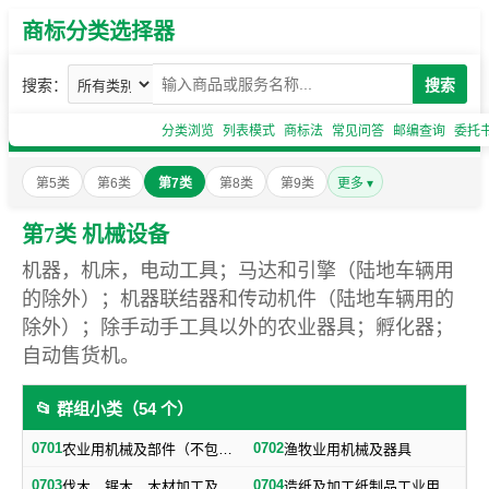
商标分类选择器
搜索：
搜索
分类浏览
列表模式
商标法
常见问答
邮编查询
委托
第5类
第6类
第7类
第8类
第9类
更多 ▾
第7类 机械设备
机器，机床，电动工具；马达和引擎（陆地车辆用
的除外）；机器联结器和传动机件（陆地车辆用的
除外）；除手动手工具以外的农业器具；孵化器；
自动售货机。
📂 群组小类（54 个）
0701
0702
农业用机械及部件（不包括小农具）
渔牧业用机械及器具
0703
0704
伐木、锯木、木材加工及火柴生产用机械及器具
造纸及加工纸制品工业用机械及器具