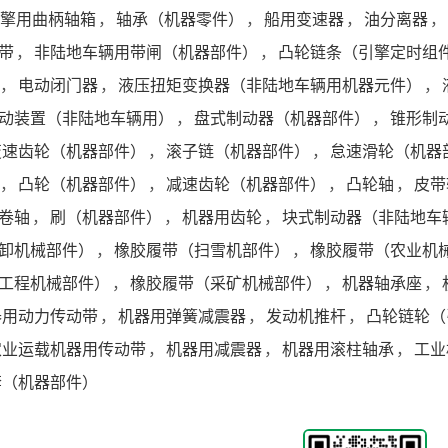
擎用曲柄轴箱
，
轴承（机器零件）
，
船用变速器
，
油分离器
，
带
，
非陆地车辆用带闸（机器部件）
，
凸轮链条（引擎定时组
，
电动闭门器
，
液压扭矩变换器（非陆地车辆用机器元件）
，
动装置（非陆地车辆用）
，
盘式制动器（机器部件）
，
锥形制
变速齿轮（机器部件）
，
滚子链（机器部件）
，
怠速滑轮（机器
，
凸轮（机器部件）
，
减速齿轮（机器部件）
，
凸轮轴
，
皮带
卷轴
，
刷（机器部件）
，
机器用齿轮
，
块式制动器（非陆地车
卸机械部件）
，
橡胶履带（扫雪机部件）
，
橡胶履带（农业机
工程机械部件）
，
橡胶履带（采矿机械部件）
，
机器轴承座
，
器用动力传动带
，
机器用弹簧减震器
，
发动机推杆
，
凸轮链轮（
农业运载机器用传动带
，
机器用减震器
，
机器用滚柱轴承
，
工业
套（机器部件）