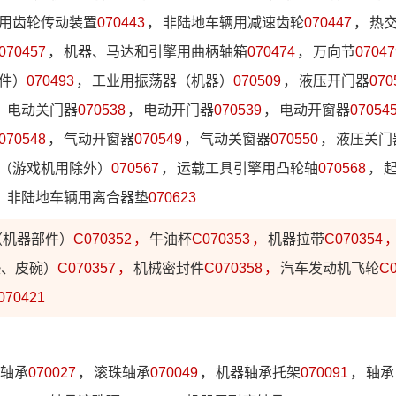
用齿轮传动装置
070443
，
非陆地车辆用减速齿轮
070447
，
热
070457
，
机器、马达和引擎用曲柄轴箱
070474
，
万向节
07047
件）
070493
，
工业用振荡器（机器）
070509
，
液压开门器
070
，
电动关门器
070538
，
电动开门器
070539
，
电动开窗器
07054
070548
，
气动开窗器
070549
，
气动关窗器
070550
，
液压关门
（游戏机用除外）
070567
，
运载工具引擎用凸轮轴
070568
，
，
非陆地车辆用离合器垫
070623
（机器部件）
C070352
，
牛油杯
C070353
，
机器拉带
C070354
垫、皮碗）
C070357
，
机械密封件
C070358
，
汽车发动机飞轮
C0
070421
轴承
070027
，
滚珠轴承
070049
，
机器轴承托架
070091
，
轴承