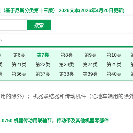
于尼斯分类第十三版） 2026文本(2026年4月20日更新)
搜索
失。
类
第6类
第7类
第8类
第9类
第10类
类
第21类
第22类
第23类
第24类
第25类
类
第36类
第37类
第38类
第39类
第40类
辆用的除外）；机器联结器和传动机件（陆地车辆用的除
0750 机器传动用联轴节，传动带及其他机器零部件