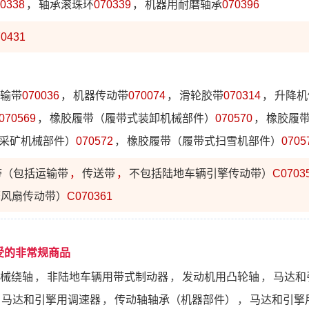
0338
，
轴承滚珠环
070339
，
机器用耐磨轴承
070396
0431
输带
070036
，
机器传动带
070074
，
滑轮胶带
070314
，
升降机
070569
，
橡胶履带（履带式装卸机械部件）
070570
，
橡胶履
采矿机械部件）
070572
，
橡胶履带（履带式扫雪机部件）
0705
带（包括运输带
，
传送带
，
不包括陆地车辆引擎传动带）
C0703
擎风扇传动带）
C070361
受的非常规商品
械绕轴
，
非陆地车辆用带式制动器
，
发动机用凸轮轴
，
马达和
马达和引擎用调速器
，
传动轴轴承（机器部件）
，
马达和引擎