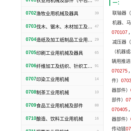
农业用机械及部件（不包括小农具）
88
一：
0702
联轴器（
渔牧业用机械及器具
39
机器、马
0703
伐木、锯木、木材加工及火柴生产用机械及器具
47
070107
0704
造纸及加工纸制品工业用机械及器具
29
减压器（
（机器或
0705
印刷工业用机械及器具
65
辆用推进
0706
纤维加工及纺织、针织工业用机械及部件
91
070275
0707
印染工业用机械
14
件）
070
器部件）
0708
制茶工业用机械
10
部件）
07
0709
食品工业用机械及部件
88
070405
0710
酿造、饮料工业用机械
16
器部件）
传动链
07