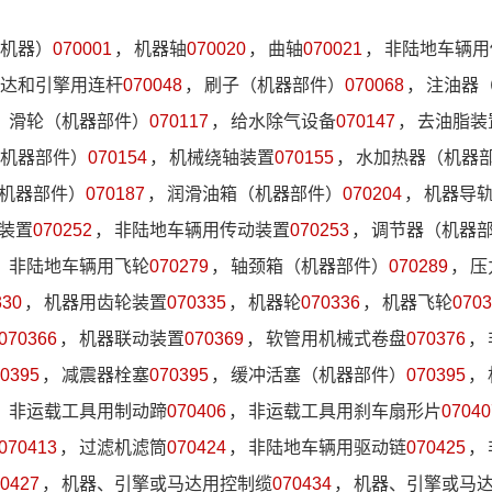
机器）
070001
，
机器轴
070020
，
曲轴
070021
，
非陆地车辆用
达和引擎用连杆
070048
，
刷子（机器部件）
070068
，
注油器
，
滑轮（机器部件）
070117
，
给水除气设备
070147
，
去油脂装
机器部件）
070154
，
机械绕轴装置
070155
，
水加热器（机器
机器部件）
070187
，
润滑油箱（机器部件）
070204
，
机器导
装置
070252
，
非陆地车辆用传动装置
070253
，
调节器（机器
，
非陆地车辆用飞轮
070279
，
轴颈箱（机器部件）
070289
，
压
330
，
机器用齿轮装置
070335
，
机器轮
070336
，
机器飞轮
0703
070366
，
机器联动装置
070369
，
软管用机械式卷盘
070376
，
0395
，
减震器栓塞
070395
，
缓冲活塞（机器部件）
070395
，
，
非运载工具用制动蹄
070406
，
非运载工具用刹车扇形片
07040
070413
，
过滤机滤筒
070424
，
非陆地车辆用驱动链
070425
，
0427
，
机器、引擎或马达用控制缆
070434
，
机器、引擎或马