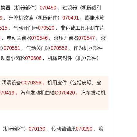
交换器（机器部件）
070450
，
过滤器（机器或引
9
，
升降机铰链（机器部件）
070491
，
膨胀水箱
515
，
气动开门器
070520
，
非运载工具用刹车片
5
，
电动关窗器
070546
，
液压开窗器
070547
，
液
器
070551
，
气动关门器
070552
，
作为机器部件
起动器小齿轮
070606
，
机械密封件（机器部件）
，
润滑设备
C070356
，
机用皮件（包括皮辊、皮
70419
，
汽车发动机曲轴
C070420
，
汽车发动机
（机器部件）
070130
，
传动轴轴承
070290
，
滚