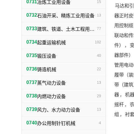
0731
冶炼工业用设备
15
马达和引
0732
器正时皮
石油开采、精炼工业用设备
13
用控制缆
0733
建筑、铁道、土木工程用机械
77
联动和传
0734
起重运输机械
102
件）
，
器部件）
0735
锻压设备
40
管用电动
0736
铸造机械
22
履带（装
0737
蒸气动力设备
13
带（建筑
器
，
机
0738
内燃动力设备
29
摇杆
，
0739
风力、水力动力设备
13
组
，
衬
0740
办公用制针钉机械
4