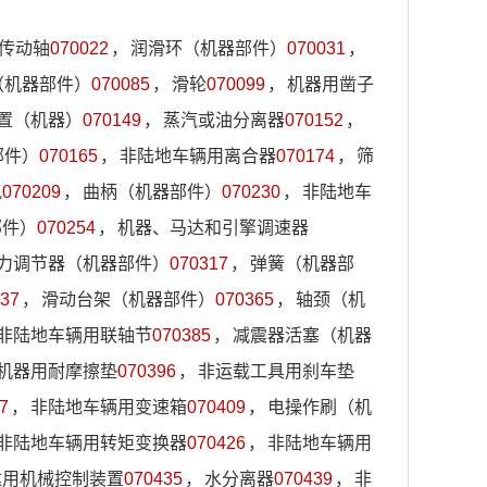
传动轴
070022
，
润滑环（机器部件）
070031
，
（机器部件）
070085
，
滑轮
070099
，
机器用凿子
置（机器）
070149
，
蒸汽或油分离器
070152
，
部件）
070165
，
非陆地车辆用离合器
070174
，
筛
轨
070209
，
曲柄（机器部件）
070230
，
非陆地车
部件）
070254
，
机器、马达和引擎调速器
力调节器（机器部件）
070317
，
弹簧（机器部
37
，
滑动台架（机器部件）
070365
，
轴颈（机
非陆地车辆用联轴节
070385
，
减震器活塞（机器
机器用耐摩擦垫
070396
，
非运载工具用刹车垫
7
，
非陆地车辆用变速箱
070409
，
电操作刷（机
非陆地车辆用转矩变换器
070426
，
非陆地车辆用
达用机械控制装置
070435
，
水分离器
070439
，
非