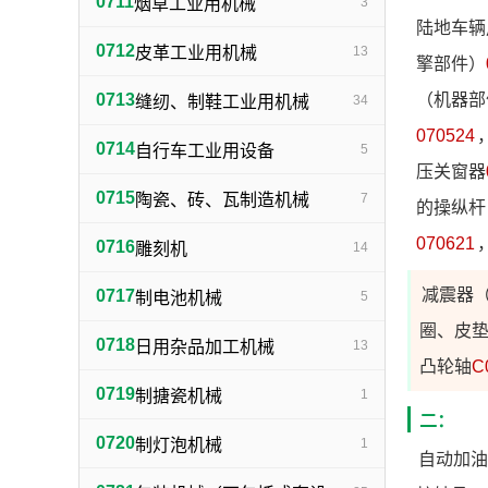
0711
烟草工业用机械
3
陆地车辆
0712
皮革工业用机械
13
擎部件）
0713
（机器部
缝纫、制鞋工业用机械
34
070524
0714
自行车工业用设备
5
压关窗器
0715
陶瓷、砖、瓦制造机械
7
的操纵杆
070621
0716
雕刻机
14
减震器
0717
制电池机械
5
圈、皮
0718
日用杂品加工机械
13
凸轮轴
C
0719
制搪瓷机械
1
二：
0720
制灯泡机械
1
自动加油