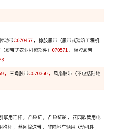
传动带
C070457
，
橡胶履带（履带式建筑工程机
带（履带式农业机械部件）
070571
，
橡胶履带
73
59
，
三角胶带
C070360
，
风扇胶带（不包括陆地
引擎用连杆
，
凸轮链
，
凸轮链轮
，
花园软管用电
用推杆
，
丝网输送带
，
非陆地车辆用联动机件
，