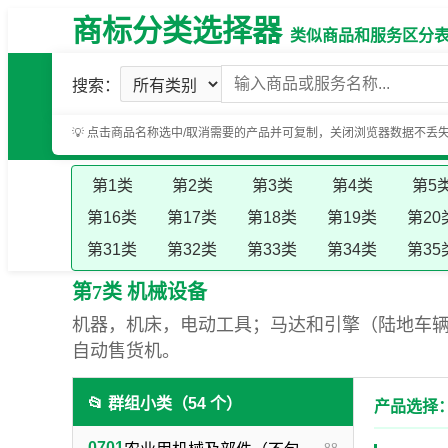
商标分类选择器
类似商品和服务区分表（基
搜索：
💡 点击商品名称选中/取消需要的产品并可复制，关闭浏览器数据不丢
第1类
第2类
第3类
第4类
第5
第16类
第17类
第18类
第19类
第20
第31类
第32类
第33类
第34类
第35
第7类 机械设备
机器，机床，电动工具；马达和引擎（陆地车
自动售货机。
📂 群组小类（54 个）
产品选择：
0701