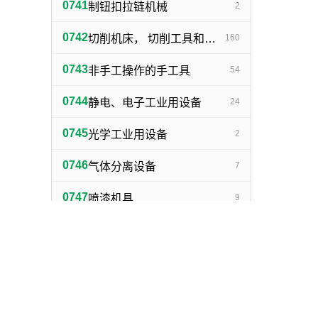
0741
制钮扣拉链机械
2
0742
切削机床， 切削工具和其他金属加工机械
160
0743
非手工操作的手工具
54
0744
静电、电子工业用设备
24
0745
光学工业用设备
2
0746
气体分离设备
7
0747
喷漆机具
9
0748
发电机、非陆地车辆用马达和引擎及其零部件
133
0749
泵，阀，气体压缩机，风机，，液压元件，气动元件
130
0750
机器传动用联轴节，传动带及其他机器零部件
183