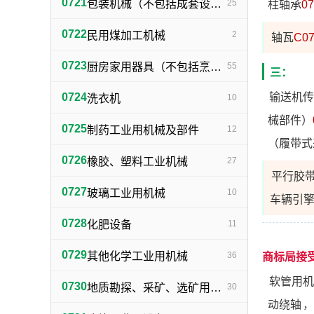
0721
包装机械（不包括成套设备专用包装机械）
25
柱轴承
07
0722
民用煤加工机械
2
轴瓦
C07
0723
厨房家用器具（不包括烹调、电气加热设备及厨房手工具）
55
三：
0724
输送机传
洗衣机
10
械部件）
0725
制药工业用机械及部件
12
（履带式
0726
橡胶、塑料工业机械
27
平行胶
0727
玻璃工业用机械
10
车辆引
0728
化肥设备
11
0729
其他化学工业用机械
36
商标局接
软管用机
0730
地质勘探、采矿、选矿用机械
30
动绕轴
，