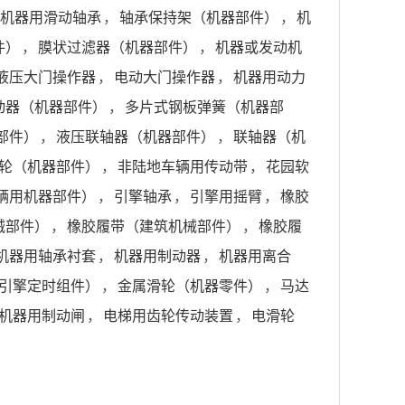
机器用滑动轴承
，
轴承保持架（机器部件）
，
机
件）
，
膜状过滤器（机器部件）
，
机器或发动机
液压大门操作器
，
电动大门操作器
，
机器用动力
动器（机器部件）
，
多片式钢板弹簧（机器部
部件）
，
液压联轴器（机器部件）
，
联轴器（机
轮（机器部件）
，
非陆地车辆用传动带
，
花园软
辆用机器部件）
，
引擎轴承
，
引擎用摇臂
，
橡胶
械部件）
，
橡胶履带（建筑机械部件）
，
橡胶履
机器用轴承衬套
，
机器用制动器
，
机器用离合
引擎定时组件）
，
金属滑轮（机器零件）
，
马达
机器用制动闸
，
电梯用齿轮传动装置
，
电滑轮