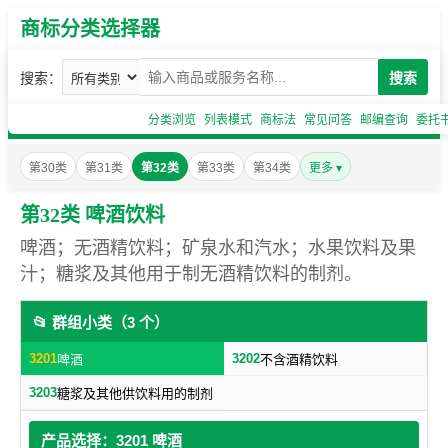
商标分类选择器
搜索：
搜索
分类浏览
列表模式
商标法
常见问答
邮编查询
委托
第30类
第31类
第32类
第33类
第34类
更多 ▾
第32类 啤酒饮料
啤酒；无酒精饮料；矿泉水和汽水；水果饮料及果
汁；糖浆及其他用于制无酒精饮料的制剂。
📂 群组小类（3 个）
3201
3202
啤酒
不含酒精饮料
3203
糖浆及其他供饮料用的制剂
产品选择：3201 啤酒