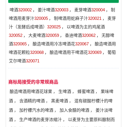
啤酒
320002
，
姜汁啤酒
320003
，
麦芽啤酒
320004
，
制
啤酒用麦芽汁
320005
，
制啤酒用蛇麻子汁
320021
，
麦芽
汁（发酵后成啤酒）
320025
，
以啤酒为主的鸡尾酒
320052
，
大麦啤酒
320059
，
香迪啤酒
320062
，
无醇啤
酒
320065
，
酿造啤酒用冷冻啤酒花
320067
，
酿造啤酒用
啤酒花颗粒
320068
，
酿造啤酒用干啤酒花
320069
，
葡萄
艾尔啤酒
320071
商标局接受的非常规商品
酿造啤酒用啤酒花球果
，
生啤酒
，
蜂蜜啤酒
，
果味啤
酒
，
含酒精的啤酒
，
黑麦啤酒
，
混有碳酸柠檬汁的啤
酒
，
加柠檬汽水的啤酒
，
加入食醋的啤酒
，
姜汁淡啤
酒
，
生产啤酒的麦芽浓缩汁
，
以麦芽为主要原料酿制而