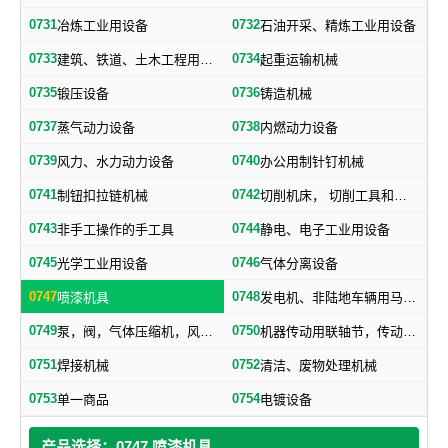
0731
0732
冶炼工业用设备
石油开采、精炼工业用设备
0733
0734
建筑、铁道、土木工程用机械
起重运输机械
0735
0736
锻压设备
铸造机械
0737
0738
蒸气动力设备
内燃动力设备
0739
0740
风力、水力动力设备
办公用制针钉机械
0741
0742
制钮扣拉链机械
切削机床， 切削工具和其他金属加工机械
0743
0744
非手工操作的手工具
静电、电子工业用设备
0745
0746
光学工业用设备
气体分离设备
0747
0748
喷漆机具
发电机、非陆地车辆用马达和引擎及其零部件
0749
0750
泵，阀，气体压缩机，风机，，液压元件，气动元件
机器传动用联轴节，传动带及其他机器零部件
0751
0752
焊接机械
清洁、废物处理机械
0753
0754
单一商品
电镀设备
产品选择：0747 喷漆机具