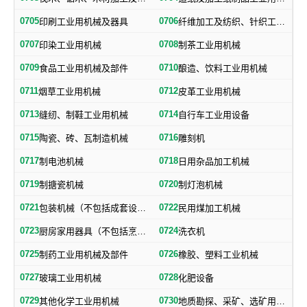
0705
0706
印刷工业用机械及器具
纤维加工及纺织、针织工业用机械及部件
0707
0708
印染工业用机械
制茶工业用机械
0709
0710
食品工业用机械及部件
酿造、饮料工业用机械
0711
0712
烟草工业用机械
皮革工业用机械
0713
0714
缝纫、制鞋工业用机械
自行车工业用设备
0715
0716
陶瓷、砖、瓦制造机械
雕刻机
0717
0718
制电池机械
日用杂品加工机械
0719
0720
制搪瓷机械
制灯泡机械
0721
0722
包装机械（不包括成套设备专用包装机械）
民用煤加工机械
0723
0724
厨房家用器具（不包括烹调、电气加热设备及厨房手工具）
洗衣机
0725
0726
制药工业用机械及部件
橡胶、塑料工业机械
0727
0728
玻璃工业用机械
化肥设备
0729
0730
其他化学工业用机械
地质勘探、采矿、选矿用机械