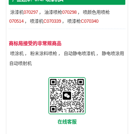
涂漆机
070297
，
油漆喷枪
070298
，
喷颜色用喷枪
070514
，
喷漆机
C070339
，
喷漆枪
C070340
商标局接受的非常规商品
喷涂机
，
粉末涂料喷枪
，
自动静电喷漆机
，
静电喷涂用
自动喷射机
在线客服