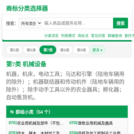
商标分类选择器
搜索：
搜索
分类浏览
列表模式
商标法
常见问答
邮编查询
委托
第5类
第6类
第7类
第8类
第9类
更多 ▾
第7类 机械设备
机器，机床，电动工具；马达和引擎（陆地车辆用
的除外）；机器联结器和传动机件（陆地车辆用的
除外）；除手动手工具以外的农业器具；孵化器；
自动售货机。
📂 群组小类（54 个）
0701
0702
农业用机械及部件（不包括小农具）
渔牧业用机械及器具
0703
0704
伐木、锯木、木材加工及火柴生产用机械及器具
造纸及加工纸制品工业用机械及器具