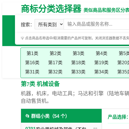
商标分类选择器
类似商品和服务区分表（基
搜索：
💡 点击商品名称选中/取消需要的产品并可复制，关闭浏览器数据不丢
第1类
第2类
第3类
第4类
第5
第16类
第17类
第18类
第19类
第20
第31类
第32类
第33类
第34类
第35
第7类 机械设备
机器，机床，电动工具；马达和引擎（陆地车
自动售货机。
📂 群组小类（54 个）
产品选择：
0701