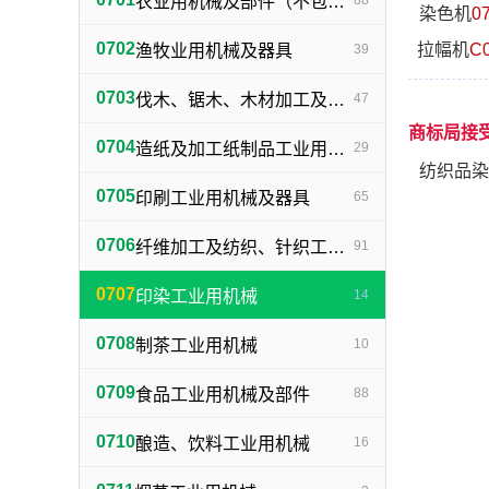
农业用机械及部件（不包括小农具）
88
染色机
0
0702
拉幅机
C
渔牧业用机械及器具
39
0703
伐木、锯木、木材加工及火柴生产用机械及器具
47
商标局接
0704
造纸及加工纸制品工业用机械及器具
29
纺织品染
0705
印刷工业用机械及器具
65
0706
纤维加工及纺织、针织工业用机械及部件
91
0707
印染工业用机械
14
0708
制茶工业用机械
10
0709
食品工业用机械及部件
88
0710
酿造、饮料工业用机械
16