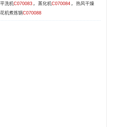
平洗机
C070083
，
蒸化机
C070084
，
热风干燥
花机煮炼锅
C070088