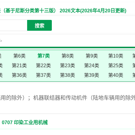
于尼斯分类第十三版） 2026文本(2026年4月20日更新)
搜索
失。
类
第6类
第7类
第8类
第9类
第10类
类
第21类
第22类
第23类
第24类
第25类
类
第36类
第37类
第38类
第39类
第40类
辆用的除外）；机器联结器和传动机件（陆地车辆用的除
0707 印染工业用机械