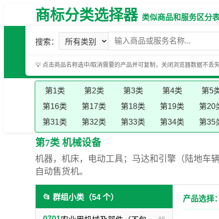
商标分类选择器
类似商品和服务区分表（基
搜索：
💡 点击商品名称选中/取消需要的产品并可复制，关闭浏览器数据不丢
第1类
第2类
第3类
第4类
第5
第16类
第17类
第18类
第19类
第20
第31类
第32类
第33类
第34类
第35
第7类 机械设备
机器，机床，电动工具；马达和引擎（陆地车
自动售货机。
📂 群组小类（54 个）
产品选择：
0701