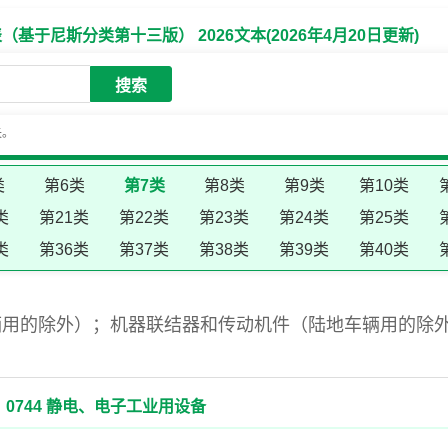
于尼斯分类第十三版） 2026文本(2026年4月20日更新)
搜索
失。
类
第6类
第7类
第8类
第9类
第10类
类
第21类
第22类
第23类
第24类
第25类
类
第36类
第37类
第38类
第39类
第40类
辆用的除外）；机器联结器和传动机件（陆地车辆用的除
0744 静电、电子工业用设备