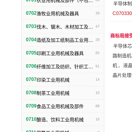
农业用机械及部件（不包括小农具）
88
半导体制
0702
C070330
渔牧业用机械及器具
39
0703
伐木、锯木、木材加工及火柴生产用机械及器具
47
商标局接
0704
造纸及加工纸制品工业用机械及器具
29
半导体芯
0705
印刷工业用机械及器具
65
路制造机
机
，
液
0706
纤维加工及纺织、针织工业用机械及部件
91
晶片处理
0707
印染工业用机械
14
0708
制茶工业用机械
10
0709
食品工业用机械及部件
88
0710
酿造、饮料工业用机械
16