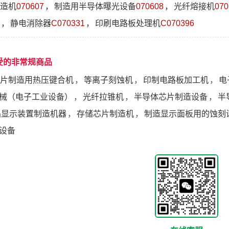
造机
070607
，
制造用半导体曝光设备
070608
，
光纤熔接机
070
，
静电消除器
C070331
，
印刷电路板处理机
C070396
受的非常规商品
片制造用热压键合机
，
等离子刻蚀机
，
印制电路板加工机
，
电
械（电子工业设备）
，
光纤拉锥机
，
半导体芯片制造设备
，
半
晶显示装置制造机器
，
存储芯片制造机
，
制造显示面板用的蚀刻
设备