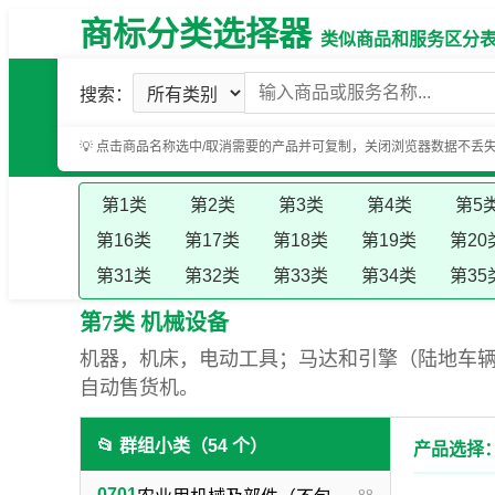
商标分类选择器
类似商品和服务区分表（基
搜索：
💡 点击商品名称选中/取消需要的产品并可复制，关闭浏览器数据不丢
第1类
第2类
第3类
第4类
第5
第16类
第17类
第18类
第19类
第20
第31类
第32类
第33类
第34类
第35
第7类 机械设备
机器，机床，电动工具；马达和引擎（陆地车
自动售货机。
📂 群组小类（54 个）
产品选择：
0701