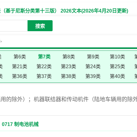
于尼斯分类第十三版） 2026文本(2026年4月20日更新)
搜索
失。
类
第6类
第7类
第8类
第9类
第10类
类
第21类
第22类
第23类
第24类
第25类
类
第36类
第37类
第38类
第39类
第40类
辆用的除外）；机器联结器和传动机件（陆地车辆用的除
0717 制电池机械