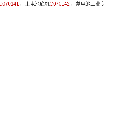
C070141
，
上电池底机
C070142
，
蓄电池工业专