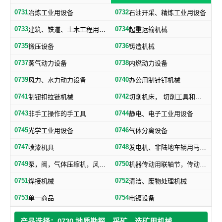
0731
0732
冶炼工业用设备
石油开采、精炼工业用设备
0733
0734
建筑、铁道、土木工程用机械
起重运输机械
0735
0736
锻压设备
铸造机械
0737
0738
蒸气动力设备
内燃动力设备
0739
0740
风力、水力动力设备
办公用制针钉机械
0741
0742
制钮扣拉链机械
切削机床， 切削工具和其他金属加工机械
0743
0744
非手工操作的手工具
静电、电子工业用设备
0745
0746
光学工业用设备
气体分离设备
0747
0748
喷漆机具
发电机、非陆地车辆用马达和引擎及其零部件
0749
0750
泵，阀，气体压缩机，风机，，液压元件，气动元件
机器传动用联轴节，传动带及其他机器零部件
0751
0752
焊接机械
清洁、废物处理机械
0753
0754
单一商品
电镀设备
产品选择：0730 地质勘探、采矿、选矿用机械