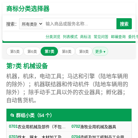
商标分类选择器
搜索：
搜索
分类浏览
列表模式
商标法
常见问答
邮编查询
委托
第5类
第6类
第7类
第8类
第9类
更多 ▾
第7类 机械设备
机器，机床，电动工具；马达和引擎（陆地车辆用
的除外）；机器联结器和传动机件（陆地车辆用的
除外）；除手动手工具以外的农业器具；孵化器；
自动售货机。
📂 群组小类（54 个）
0701
0702
农业用机械及部件（不包括小农具）
渔牧业用机械及器具
0703
0704
伐木、锯木、木材加工及火柴生产用机械及器具
造纸及加工纸制品工业用机械及器具