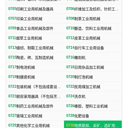
0705
0706
印刷工业用机械及器具
纤维加工及纺织、针织工业用机械及部件
0707
0708
印染工业用机械
制茶工业用机械
0709
0710
食品工业用机械及部件
酿造、饮料工业用机械
0711
0712
烟草工业用机械
皮革工业用机械
0713
0714
缝纫、制鞋工业用机械
自行车工业用设备
0715
0716
陶瓷、砖、瓦制造机械
雕刻机
0717
0718
制电池机械
日用杂品加工机械
0719
0720
制搪瓷机械
制灯泡机械
0721
0722
包装机械（不包括成套设备专用包装机械）
民用煤加工机械
0723
0724
厨房家用器具（不包括烹调、电气加热设备及厨房手工具）
洗衣机
0725
0726
制药工业用机械及部件
橡胶、塑料工业机械
0727
0728
玻璃工业用机械
化肥设备
0729
0730
其他化学工业用机械
地质勘探、采矿、选矿用机械