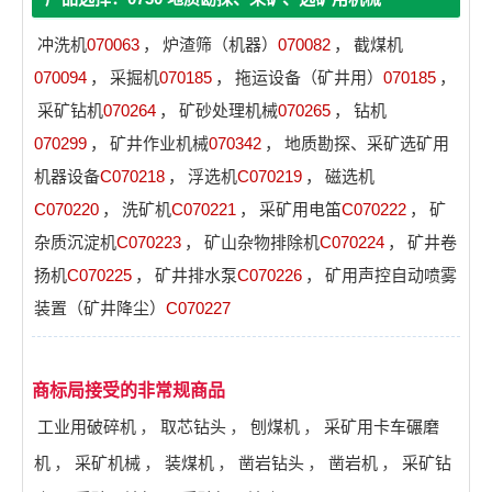
冲洗机
070063
，
炉渣筛（机器）
070082
，
截煤机
070094
，
采掘机
070185
，
拖运设备（矿井用）
070185
，
采矿钻机
070264
，
矿砂处理机械
070265
，
钻机
070299
，
矿井作业机械
070342
，
地质勘探、采矿选矿用
机器设备
C070218
，
浮选机
C070219
，
磁选机
C070220
，
洗矿机
C070221
，
采矿用电笛
C070222
，
矿
杂质沉淀机
C070223
，
矿山杂物排除机
C070224
，
矿井卷
扬机
C070225
，
矿井排水泵
C070226
，
矿用声控自动喷雾
装置（矿井降尘）
C070227
商标局接受的非常规商品
工业用破碎机
，
取芯钻头
，
刨煤机
，
采矿用卡车碾磨
机
，
采矿机械
，
装煤机
，
凿岩钻头
，
凿岩机
，
采矿钻