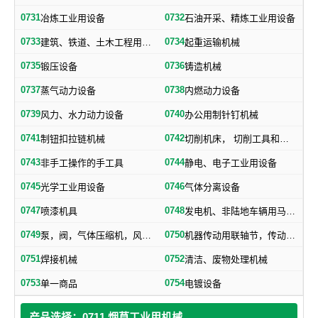
0731
0732
冶炼工业用设备
石油开采、精炼工业用设备
0733
0734
建筑、铁道、土木工程用机械
起重运输机械
0735
0736
锻压设备
铸造机械
0737
0738
蒸气动力设备
内燃动力设备
0739
0740
风力、水力动力设备
办公用制针钉机械
0741
0742
制钮扣拉链机械
切削机床， 切削工具和其他金属加工机械
0743
0744
非手工操作的手工具
静电、电子工业用设备
0745
0746
光学工业用设备
气体分离设备
0747
0748
喷漆机具
发电机、非陆地车辆用马达和引擎及其零部件
0749
0750
泵，阀，气体压缩机，风机，，液压元件，气动元件
机器传动用联轴节，传动带及其他机器零部件
0751
0752
焊接机械
清洁、废物处理机械
0753
0754
单一商品
电镀设备
产品选择：0711 烟草工业用机械