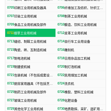
0705
0706
印刷工业用机械及器具
纤维加工及纺织、针织工业用机械及部件
0707
0708
印染工业用机械
制茶工业用机械
0709
0710
食品工业用机械及部件
酿造、饮料工业用机械
0711
0712
烟草工业用机械
皮革工业用机械
0713
0714
缝纫、制鞋工业用机械
自行车工业用设备
0715
0716
陶瓷、砖、瓦制造机械
雕刻机
0717
0718
制电池机械
日用杂品加工机械
0719
0720
制搪瓷机械
制灯泡机械
0721
0722
包装机械（不包括成套设备专用包装机械）
民用煤加工机械
0723
0724
厨房家用器具（不包括烹调、电气加热设备及厨房手工具）
洗衣机
0725
0726
制药工业用机械及部件
橡胶、塑料工业机械
0727
0728
玻璃工业用机械
化肥设备
0729
0730
其他化学工业用机械
地质勘探、采矿、选矿用机械