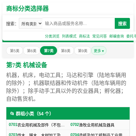
商标分类选择器
搜索：
搜索
分类浏览
列表模式
商标法
常见问答
邮编查询
委托
第5类
第6类
第7类
第8类
第9类
更多 ▾
第7类 机械设备
机器，机床，电动工具；马达和引擎（陆地车辆用
的除外）；机器联结器和传动机件（陆地车辆用的
除外）；除手动手工具以外的农业器具；孵化器；
自动售货机。
📂 群组小类（54 个）
0701
0702
农业用机械及部件（不包括小农具）
渔牧业用机械及器具
0703
0704
伐木、锯木、木材加工及火柴生产用机械及器具
造纸及加工纸制品工业用机械及器具