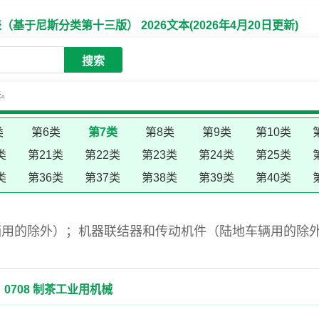
于尼斯分类第十三版） 2026文本(2026年4月20日更新)
搜索
失。
类
第6类
第7类
第8类
第9类
第10类
类
第21类
第22类
第23类
第24类
第25类
类
第36类
第37类
第38类
第39类
第40类
辆用的除外）；机器联结器和传动机件（陆地车辆用的除
0708 制茶工业用机械