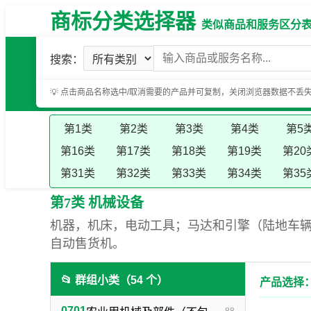
商标分类选择器
类似商品和服务区分表（基
搜索：
💡 点击商品名称选中/取消需要的产品并可复制，关闭浏览器数据不丢
第1类
第2类
第3类
第4类
第5
第16类
第17类
第18类
第19类
第20
第31类
第32类
第33类
第34类
第35
第7类 机械设备
机器，机床，电动工具；马达和引擎（陆地车
自动售货机。
📂 群组小类（54 个）
产品选择：
0701