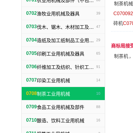
农业用机械及部件（不包括小农具）
88
制茶机械
0702
C070092
渔牧业用机械及器具
39
砖机
C07
0703
伐木、锯木、木材加工及火柴生产用机械及器具
47
0704
造纸及加工纸制品工业用机械及器具
29
商标局接
0705
印刷工业用机械及器具
65
制茶机
0706
纤维加工及纺织、针织工业用机械及部件
91
0707
印染工业用机械
14
0708
制茶工业用机械
10
0709
食品工业用机械及部件
88
0710
酿造、饮料工业用机械
16